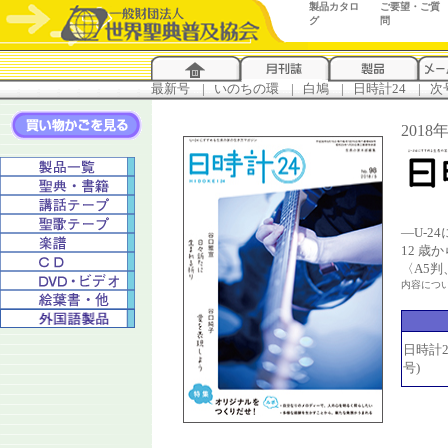
製品カタロ
ご要望・ご質
グ
問
最新号
...
|
..
いのちの環
...
|
..
白鳩
...
|
..
日時計24
...
|
..
次
201
―U-
12 歳
〈A5
内容につ
日時計24
号)