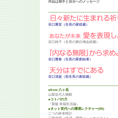
作品は相手と自分へのメッセージ
谷口雅宣（生長の家総裁）
谷口純子
（生長の家白鳩会総裁）
谷口雅春（生長の家創始者）
谷口清超（前生長の家総裁）
●from 八ヶ岳
山梨近代人物館
●コトバの力
『新版 幸福生活論』
●ネット世代への環境レクチャー(98)
二つの終末時計