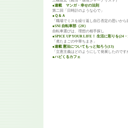
三橋規宏（経済・環境ジャーナリスト）
●連載 マンガ・幸せの法則
第二回「日時計のような心で」
●Ｑ＆Ａ
「職場でミスを繰り返し自己否定の思いから
●SNI 自転車部（20）
自転車選びは、理想の相手探し
●SPICE UP YOUR LIFE！ 生活に彩りを(24
「煮たまごの中華ちまき」
●連載 憲法についてもっと知ろう(13)
「立憲主義はどのようにして発展したのです
●ハピくるカフェ