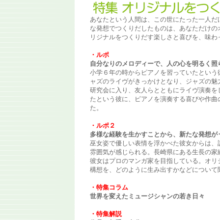
あなたという人間は、この世にたった一人だ
な発想でつくりだしたものは、あなただけの
リジナルをつくりだす楽しさと喜びを、味わ
・ルポ
自分なりのメロディーで、人の心を明るく照
小学６年の時からピアノを習っていたという
ャズのライヴがきっかけとなり、ジャズの魅
研究会に入り、友人らとともにライヴ演奏を
たという彼に、ピアノを演奏する喜びや作曲
た。
・ルポ２
多様な経験を生かすことから、新たな発想が
巫女姿で優しい表情を浮かべた彼女からは、
雰囲気が感じられる。長崎県にある生長の家
彼女はプロのマンガ家を目指している。オリ
構想を、どのように生み出すかなどについて
・特集コラム
世界を変えたミュージシャンの若き日々
・特集解説