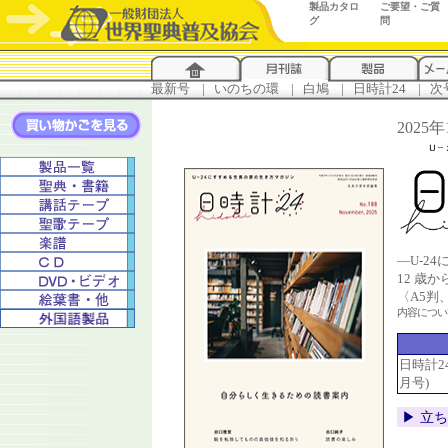
製品カタロ
ご要望・ご質
グ
問
最新号
...
|
..
いのちの環
...
|
..
白鳩
...
|
..
日時計24
...
|
..
次
2025
―U-2
12 歳
〈A5判
内容につ
日時計24 
月号)
▶︎ 