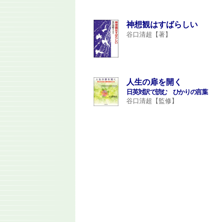
神想観はすばらしい
谷口清超【著】
人生の扉を開く
日英対訳で読む ひかりの言葉
谷口清超【監修】