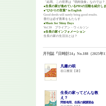
「結局、この世界は『弱肉強食』なのでは？
●生長の家が進めているPBSの活動を紹介し
●“ひかりの言葉” in English
Good deeds will surely bring good results.
善行は必ず善果をもたらす
●Music for Shiny Days
Vol.59 ブライアン・ウィルソン
●生長の家インフォメーション
生長の家の生活法とは？
月刊誌『日時計24』No.188（202
凡庸の唄
谷口雅宣【著】
生長の家ってどんな教
え？
問答有用、生長の家講習会