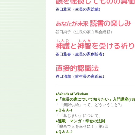
観を転換してものの真価
谷口雅宣（生長の家総裁）
読書の楽しみ
あなたが未来
谷口純子（生長の家白鳩会総裁）
神護
と
神智
を受ける祈り
谷口雅春（生長の家創始者）
直接的認識法
谷口清超（前生長の家総裁）
●Words of Wisdom
●「生長の家について知りたい」入門講座(78)
「『無限供給』って、どういうこと?」
●Ｑ＆Ａ-1
「『墓じまい』について」
●連載 マンガ・幸せの法則
「映画で人を幸せに！」第3回
●Ｑ＆Ａ-2