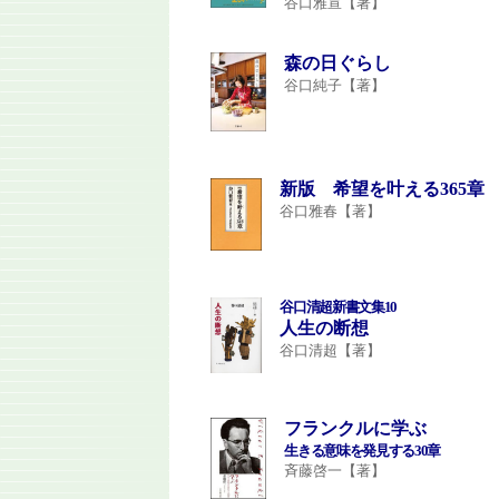
谷口雅宣【著】
森の日ぐらし
谷口純子【著】
新版 希望を叶える365章
谷口雅春【著】
谷口清超新書文集10
人生の断想
谷口清超【著】
フランクルに学ぶ
生きる意味を発見する30章
斉藤啓一【著】