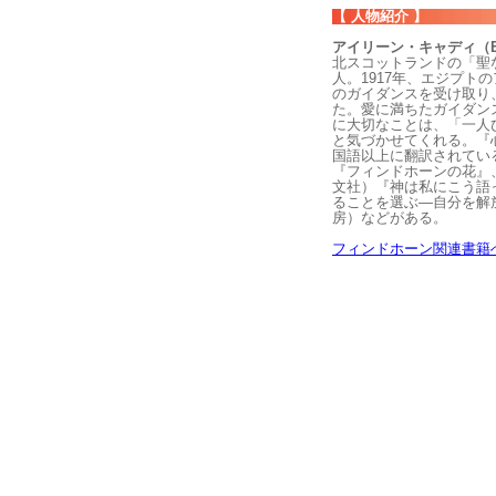
【 人物紹介 】
アイリーン・キャディ（Eil
北スコットランドの「聖
人。1917年、エジプト
のガイダンスを受け取り
た。愛に満ちたガイダン
に大切なことは、「一人
と気づかせてくれる。『
国語以上に翻訳されてい
『フィンドホーンの花』
文社）『神は私にこう語
ることを選ぶ―自分を解
房）などがある。
フィンドホーン関連書籍