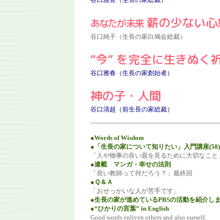
薪の少ない心
あなたが未来
谷口純子（生長の家白鳩会総裁）
“今” を完全に生きぬく
谷口雅春（生長の家創始者）
神の子・人間
谷口清超（前生長の家総裁）
●Words of Wisdom
●「生長の家について知りたい」入門講座(58)
「人や物事の良い面を見るために大切なこと
●連載 マンガ・幸せの法則
「良い教師って何だろう？」最終回
●Ｑ＆Ａ
「おせっかいな人が苦手です」
●生長の家が進めているPBSの活動を紹介し
●“ひかりの言葉” in English
Good words enliven others and also ourself.