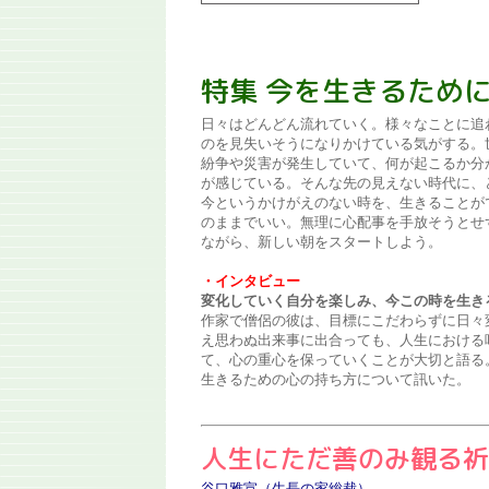
特集 今を生きるため
日々はどんどん流れていく。様々なことに追
のを見失いそうになりかけている気がする。
紛争や災害が発生していて、何が起こるか分
が感じている。そんな先の見えない時代に、
今というかけがえのない時を、生きることが
のままでいい。無理に心配事を手放そうとせ
ながら、新しい朝をスタートしよう。
・インタビュー
変化していく自分を楽しみ、今この時を生き
作家で僧侶の彼は、目標にこだわらずに日々
え思わぬ出来事に出合っても、人生における
て、心の重心を保っていくことが大切と語る
生きるための心の持ち方について訊いた。
人生にただ善のみ観る祈
谷口雅宣（生長の家総裁）