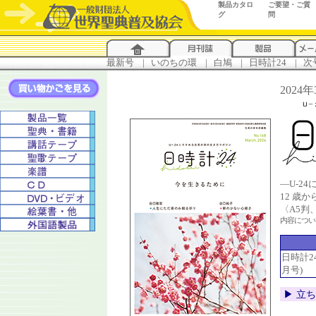
製品カタロ
ご要望・ご質
グ
問
最新号
...
|
..
いのちの環
...
|
..
白鳩
...
|
..
日時計24
...
|
..
次
2024
―U-2
12 歳
〈A5判
内容につ
日時計24 
月号)
▶︎ 