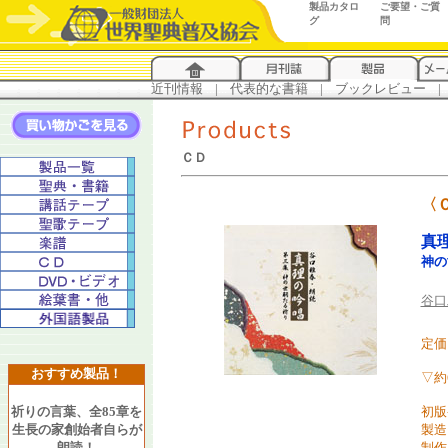
製品カタロ
ご要望・ご質
グ
問
近刊情報
...
|
...
代表的な書籍
...
|
...
ブックレビュー
...
|
..
ＣＤ
〈
真
神の
谷口
定価 
おすすめ製品！
▽約
祈りの言葉、全85章を
初版
生長の家創始者自らが
製造
朗読！
制作