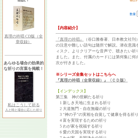
数量
【内容紹介】
真理の吟唱 CD版（全
『真理の吟唱』
（谷口雅春著、日本教文社刊
章収録）
の注意や難しい語句は随所で解説。潜在意識
ィスク。よりクリアーな音声で、聴きたい祈
ました。また、付属のカードには第何集に何
次が付きました。
あらゆる場合の効果的
な祈りの言葉を掲載！
※シリーズ全集セットはこちらへ
『真理の吟唱（全章収録）』〈ＣＤ版〉
【インデックス】
第三集 神の世嗣たる祈り
1 新しき天地に生まれる祈り
私はこうして祈る
2 大道無門・自在無礙の祈り
人と時と場合に応じた祈り
3 “神の子”の実相を自覚して健康を得る祈
4 富を実現するための祈り
5 わが家を祝福する祈り
6 愛の天国を実現する祈り
7 わが家、天国浄土の祈り