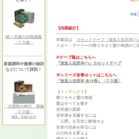
数量
【内容紹介】
續々甘露の法雨講義
本製品は、
カセットテープ『放送人生読本(7)
〈ＣＤ版〉
スター・デーリーの降りそそぐ愛の奇蹟のご
※テープ版はこちらへ
『放送人生読本(7)』カセットテープ
家庭調和や健康の秘訣
などについて詳説！
※シリーズ全巻セットはこちらへ
『放送人生読本 全10巻』〈ＣＤ版〉
【インデックス】
降りそそぐ愛の奇蹟
愛はすべてを癒す
「大調和の神示」講義
劣等感の原因
〈ＣＤ版〉
劣等感を克服するには
無病・常楽の生活
「人間」を完全に解放せよ
生命の自由を得るには
心の向きを変えよ
愛することの尊さ