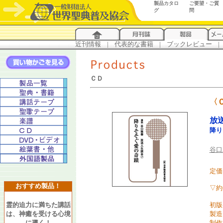
製品カタロ
ご要望・ご質
グ
問
近刊情報
...
|
...
代表的な書籍
...
|
...
ブックレビュー
...
|
..
ＣＤ
〈
放
降り
谷口
定価 
おすすめ製品！
▽約
霊的迫力に満ちた講話
初版
は、神癒を受ける心境
製造
に導く！
制作