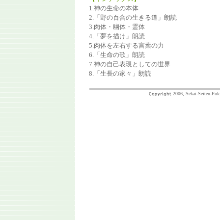
1.神の生命の本体
2.「野の百合の生きる道」朗読
3.肉体・幽体・霊体
4.「夢を描け」朗読
5.肉体を左右する言葉の力
6.「生命の歌」朗読
7.神の自己表現としての世界
8.「生長の家々」朗読
2006, Sekai-Seiten-Fuk