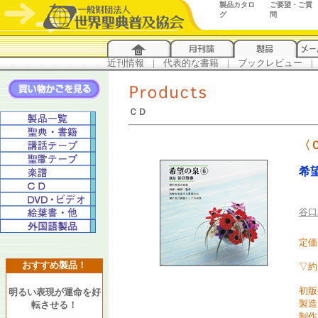
製品カタロ
ご要望・ご質
グ
問
近刊情報
...
|
...
代表的な書籍
...
|
...
ブックレビュー
...
|
..
ＣＤ
〈
希望
谷口
定価 
おすすめ製品！
▽約
初版
明るい表現が運命を好
製造
転させる！
制作