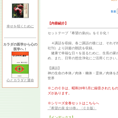
数量
【内容紹介】
幸せを招くために
セットテープ『希望の泉(6)』をＣＤ化！
４講話を収録。各ご講話の後には、それぞ
カラダの医学から心の
社刊）より詩篇の朗読を収録。
医学へ！
健康で幸福な日々を送るために、生長の家の
め、また、日常の想念浄化にご活用ください
【講話】
神の生命の本体／肉体・幽体・霊体／肉体を
世界
心とカラダと運命
※このＣＤは、昭和28年5月に録音されたも
ズがあります。
※シリーズ全巻セットはこちらへ
『希望の泉 全10巻』〈ＣＤ版〉
【インデックス】