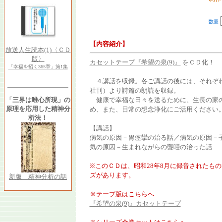
数量
【内容紹介】
放送人生読本(1)〈ＣＤ
版〉
カセットテープ『希望の泉(9)』
をＣＤ化！
「幸福を招く365章」第1集
４講話を収録。各ご講話の後には、それぞ
社刊）より詩篇の朗読を収録。
「三界は唯心所現」の
健康で幸福な日々を送るために、生長の家の
原理を応用した精神分
め、また、日常の想念浄化にご活用ください
析法！
【講話】
病気の原因－胃痙攣の治る話／病気の原因－
気の原因－生まれながらの聾唖の治った話
※このＣＤは、昭和28年8月に録音されたも
ズがあります。
新版 精神分析の話
※テープ版はこちらへ
『希望の泉(9)』カセットテープ