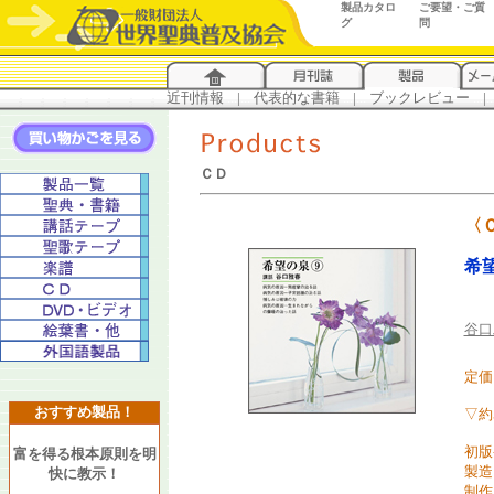
製品カタロ
ご要望・ご質
グ
問
近刊情報
...
|
...
代表的な書籍
...
|
...
ブックレビュー
...
|
..
ＣＤ
〈
希望
谷口
定価 
おすすめ製品！
▽約
初版
富を得る根本原則を明
製造
快に教示！
制作