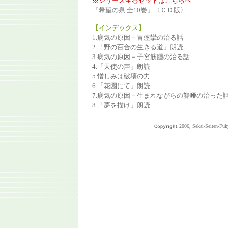
※シリーズ全巻セットはこちらへ
『希望の泉 全10巻』〈ＣＤ版〉
【インデックス】
1.病気の原因－胃痙攣の治る話
2.「野の百合の生きる道」朗読
3.病気の原因－子宮筋腫の治る話
4.「天使の声」朗読
5.憎しみは破壊の力
6.「花園にて」朗読
7.病気の原因－生まれながらの聾唖の治った
8.「夢を描け」朗読
2006, Sekai-Seiten-Fuk