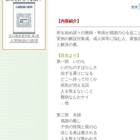
数量
【内容紹介】
癌を始め諸々の難病・奇病が感謝の心を起こ
谷口雅春著作集 第5巻
実例の解説付集成。成人病等に悩む人、家族
人間無病の原理
と解決の書。
【目次より】
第一部 いのち
いのちのすばらしさ
信ずる通りになる
どこへ持って行くか
病気が消える話
人を恨まないこと
難病なんかナイ
…他
第二部 夫婦
感謝の癒し
子供の怪我と親の心
信じる者は癒される
人を救えば救われる