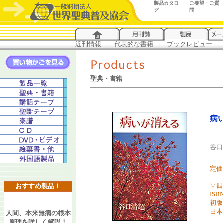
製品カタロ
ご要望・ご質
グ
問
近刊情報
...
|
...
代表的な書籍
...
|
...
ブックレビュー
...
|
..
聖典・書籍
病
谷口
定価 
▽四
おすすめ製品！
ISBN
初版
日本
人間、本来無病の根本
原理を詳しく解説！