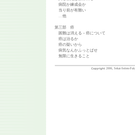
病院か練成会か
当り前が有難い
…他
第三部 癌
困難は消える－癌について
癌は治るか
癌の疑いから
病気なんかふっとばせ
無限に生きること
2006, Sekai-Seiten-Fuk