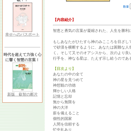
数量
【内容紹介】
智恵と勇気の言葉が凝縮された、人生を勝利
幸せへのパスポート
もしあなたがひたすら神のみこころを目ざし
で砂漠を横断するように、あなたは困難な人
く。そして又そのオアシスから、次のより良
時代を超えて力強く心
行手を、神なる星は、たえず示し給うのである
に響く智慧の言葉！
【目次より】
あなたの中の全て
神の星を見つめて
神想観の功徳
輝かしい人格
新版 叡智の断片
記憶と忘却
無から無限を
神の大洋
薪を備えること
個性的国家
人間を信頼する
忙中礼あり