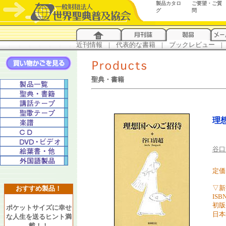
製品カタロ
ご要望・ご質
グ
問
近刊情報
...
|
...
代表的な書籍
...
|
...
ブックレビュー
...
|
..
聖典・書籍
理
谷口
定価
▽新
おすすめ製品！
ISBN
初版
ポケットサイズに幸せ
日本
な人生を送るヒント満
載！！