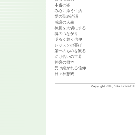
本当の姿
み心に添う生活
愛の聖経読誦
感謝の人生
神意を大切にする
魂のつながり
明るく輝く信仰
レッスンの喜び
第一のものを観る
助け合いの世界
神癒の根本
受け継がれる信仰
日々神想観
2006, Sekai-Seiten-Fuk