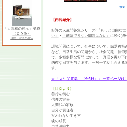
数量
【内容紹介】
「大調和の神示」講義
好評の人生問答集シリーズ(
『もっと自由な世
〈ＣＤ版〉
い』
・
『解決できない問題はない』
に続く)第
無病・常楽の生活
環境問題について、仕事について、臓器移植
など、日常生活の問題から、社会問題、信仰
で、多種多様な質問に対して、真理を掘り下
的確な回答を与えます。一対一で話し合える
す。
☆ 「人生問答集 〈全5冊〉」 一覧ページは
【目次より】
善行を積む
信仰の実修
大調和の家族
自分が責任者
捉われない生き方
魂の成長
自然治癒力