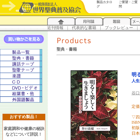
製品カタロ
ご要望・ご質
グ
問
近刊情報
...
|
...
代表的な書籍
...
|
...
ブックレビュー
...
|
..
聖典・書籍
明
人生
谷口
定価 
おすすめ製品！
▽四
ISBN
初版
家庭調和や健康の秘訣
日本
などについて詳説！