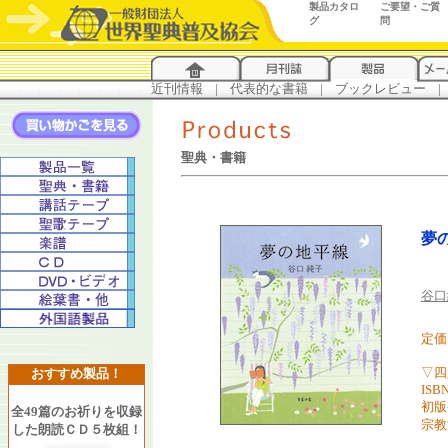
製品カタロ
ご要望・ご質
グ
問
近刊情報
...
|
...
代表的な書籍
...
|
...
ブックレビュー
...
|
..
聖典・書籍
夢
谷口
定価 
▽四
おすすめ製品！
ISBN
初版
全49篇のお祈りを収録
宗教
した朗読ＣＤ５枚組！