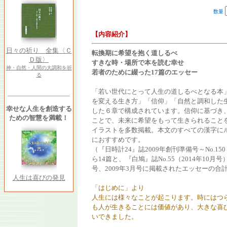
数量
【内容紹介】
日々の祈り 全集〈Ｃ
転換期に希望を抱く道しるべ
Ｄ版〉
すきな時・場所で本を読む幸せ
神・自然・人間の大調和を祈
若者のために綴った17篇のエッセー
る
「若い世代にとって人生の道しるべとなる本
を変える生き方」「信仰」「自然と調和した
幸せな人生を創造する
した６章で構成されています。信仰に基づき
ための智慧を満載！
ことで、未来に希望をもって生きられること
イラストを多数掲載。本文のすべての漢字に
におすすめです。
（『日時計24』誌2009年創刊準備号～No.1
ら14篇と、『白鳩』誌No.55（2014年10月
号、2009年3月号に掲載されたエッセーの合計
人生は喜びの発見
「はじめに」より
人生には様々なことが起こります。時にはつ
も人が生きることには価値があり、大きな喜
いできました。