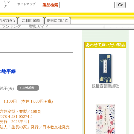
リン
サイトマップ
製品検索
ク
.
ランキング
...
|
...
聖典ガイド
あわせて買いたい製品
の地平線
観世音菩薩讃歌
純子(著)
about
1,100円 (本体 1,000円＋税)
六判変型・並製／168頁
978-4-531-05274-5
発行 2023年4月
法人「生長の家」発行／日本教文社発売