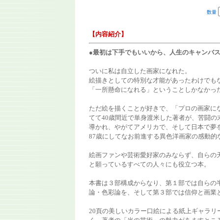
数量
【内容紹介】
●最初は下手でもいいから、人生のキャンバ
ついに私は自立した画家になれた。
絵描きとしての特別な才能があったわけでも
「一所懸命になれる」ということしかなかっ
ただ絵を描くことが好きで、「プロの画家に
てて40歳間近で単身渡米した著者が、苦闘の
導かれ、やがてアメリカで、そして日本で夢
87歳にしてなお前進する異色洋画家の感動的
絵画ファンや芸術愛好家のみならず、自らの
と願っているすべての人々にも役立つ本。
本書は３部構成からなり、第１部では自らの
論・色彩論を、そして第３部では信仰と画業
20頁の美しいカラー口絵による紙上ギャラリ