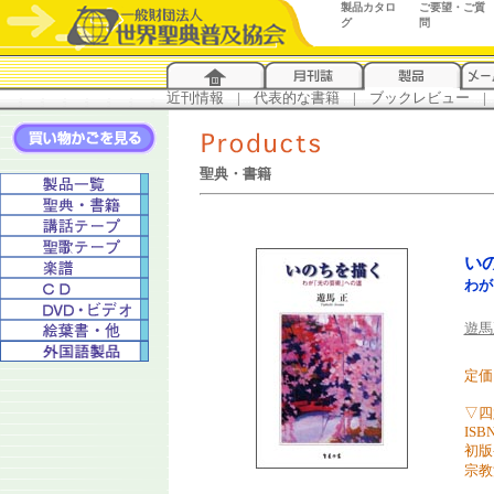
製品カタロ
ご要望・ご質
グ
問
近刊情報
...
|
...
代表的な書籍
...
|
...
ブックレビュー
...
|
..
聖典・書籍
い
わが
遊馬
定価 
▽四
ISBN
初版
宗教