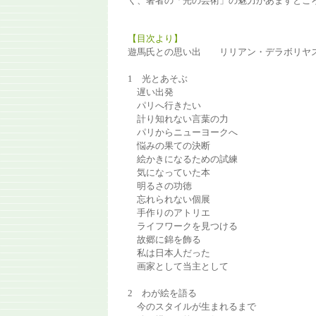
く、著者の「光の芸術」の魅力があますとこ
【目次より】
遊馬氏との思い出 リリアン・デラボリヤ
1 光とあそぶ
遅い出発
パリへ行きたい
計り知れない言葉の力
パリからニューヨークへ
悩みの果ての決断
絵かきになるための試練
気になっていた本
明るさの功徳
忘れられない個展
手作りのアトリエ
ライフワークを見つける
故郷に錦を飾る
私は日本人だった
画家として当主として
2 わが絵を語る
今のスタイルが生まれるまで