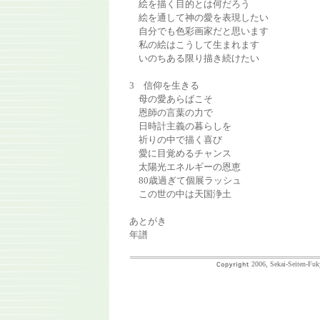
絵を描く目的とは何だろう
絵を通して神の愛を表現したい
自分でも色彩画家だと思います
私の絵はこうして生まれます
いのちある限り描き続けたい
3 信仰を生きる
母の愛あらばこそ
恩師の言葉の力で
日時計主義の暮らしを
祈りの中で描く喜び
愛に目覚めるチャンス
太陽光エネルギーの恩恵
80歳過ぎて個展ラッシュ
この世の中は天国浄土
あとがき
年譜
2006, Sekai-Seiten-Fuk