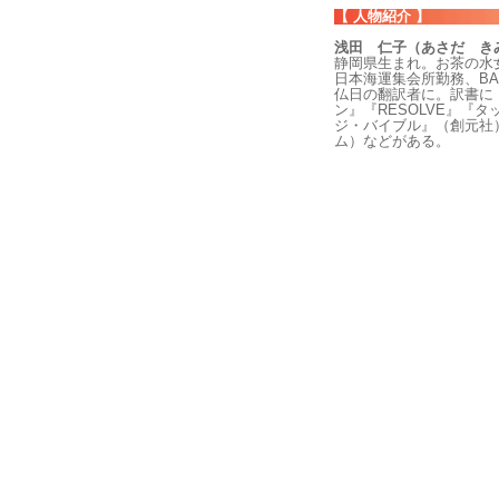
【 人物紹介 】
浅田 仁子（あさだ き
静岡県生まれ。お茶の水
日本海運集会所勤務、BAB
仏日の翻訳者に。訳書に
ン』『RESOLVE』『
ジ・バイブル』（創元社
ム）などがある。