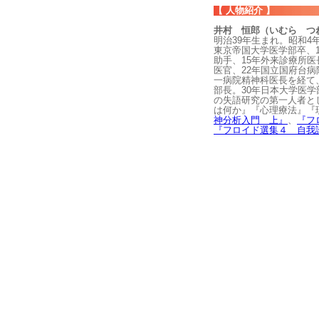
【 人物紹介 】
井村 恒郎（いむら つ
明治39年生まれ。昭和4
東京帝国大学医学部卒、
助手、15年外来診療所医
医官、22年国立国府台病
一病院精神科医長を経て
部長。30年日本大学医学
の失語研究の第一人者と
は何か』『心理療法』『
神分析入門 上』
、
『フ
『フロイド選集４ 自我