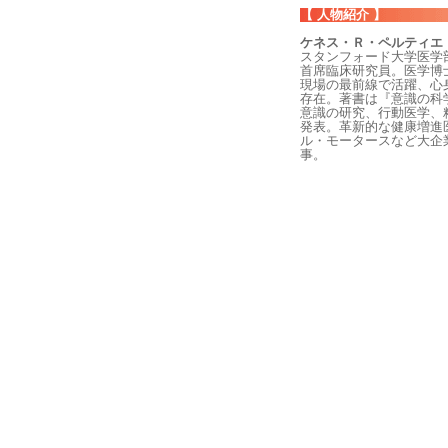
【 人物紹介 】
ケネス・Ｒ・ペルティエ（Kenn
スタンフォード大学医学
首席臨床研究員。医学博
現場の最前線で活躍、心
存在。著書は『意識の科
意識の研究、行動医学、
発表。革新的な健康増進
ル・モータースなど大企
事。