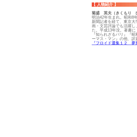
【 人物紹介 】
菊盛 英夫（きくもり 
明治42年生まれ。昭和
新聞記者を経て、東京大
画・文芸評論でも活躍し
た。平成13年没。著書
『知られざるパリ』『昭
ーマス・マン』の他、訳
『フロイド選集１２ 夢