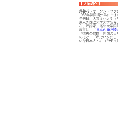
【 人物紹介 】
呉善花（オ・ソン・ファ
1956年韓国済州島に生
年来日。大東文化大学（
東京外国語大学大学院修
在、評論家。拓殖大学国
著書に、
『日本の瀬戸際
『攘夷の韓国 開国の日
のほか、『私はいかにし
いな日本人へ』（PHP