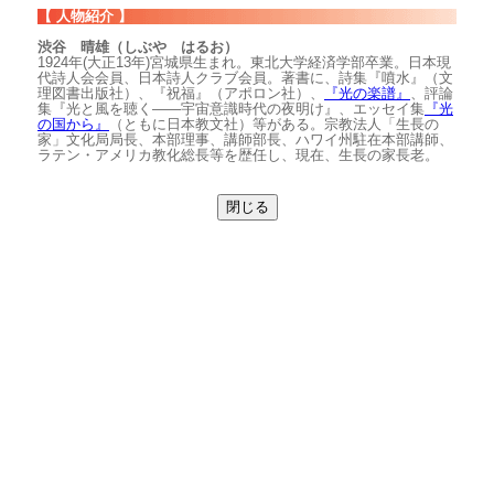
【 人物紹介 】
渋谷 晴雄（しぶや はるお）
1924年(大正13年)宮城県生まれ。東北大学経済学部卒業。日本現
代詩人会会員、日本詩人クラブ会員。著書に、詩集『噴水』（文
理図書出版社）、『祝福』（アポロン社）、
『光の楽譜』
、評論
集『光と風を聴く――宇宙意識時代の夜明け』、エッセイ集
『光
の国から』
（ともに日本教文社）等がある。宗教法人「生長の
家」文化局局長、本部理事、講師部長、ハワイ州駐在本部講師、
ラテン・アメリカ教化総長等を歴任し、現在、生長の家長老。