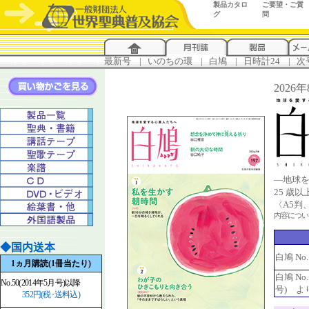
製品カタロ
ご要望・ご質
グ
問
最新号
...
|
..
いのちの環
...
|
..
白鳩
...
|
..
日時計24
...
|
..
次
2026
―地球
25 歳
〈A5判
内容につ
◆国内送本
白鳩 No
1ヵ月購読(1冊当たり)
白鳩 No.
No.50(2014年5月号)以降
号) よ
352円(税･送料込)