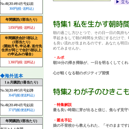
▶︎ 
No.49(2014年4月号)以前
360円(税･送料込)
年間購読(1部当たり)
特集1 私を生かす朝時
3,850円(税･送料込)
朝の過ごし方ひとつで、その日一日の気持ち
早起きをして朝の時間を大切にするだけで、
年間購読合計5部以上
(1部当たり)
も良い流れが生まれるのです。あなたも明日
（開始月号､申込者､送付先
めてみませんか。
住所が同じで合計5部以上
の申込みの場合）
・ルポ
3,360円(税･送料込)
朝30分の掃き掃除が、一日を明るくしてくれ
心が軽くなる朝のポジティブ習慣
◆海外送本
1ヵ月購読(1冊当たり)
特集2 わが子のひきこ
No.50(2014年5月号)以降
364円(船便送料込)
・特集解説
No.49(2014年4月号)以前
最も良い時期に芽が出ると信じ、焦らず見守
371円(船便送料込)
・匿名手記
年間購読(1部当たり)
娘の不登校から教えられた、「そのままです