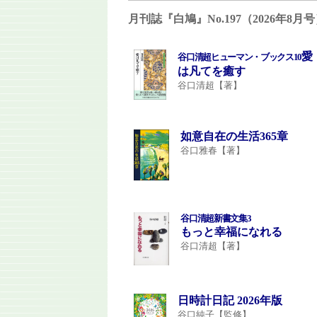
月刊誌『白鳩』No.197（2026年8
愛
谷口清超ヒューマン・ブックス10
は凡てを癒す
谷口清超【著】
如意自在の生活365章
谷口雅春【著】
谷口清超新書文集3
もっと幸福になれる
谷口清超【著】
日時計日記 2026年版
谷口純子【監修】