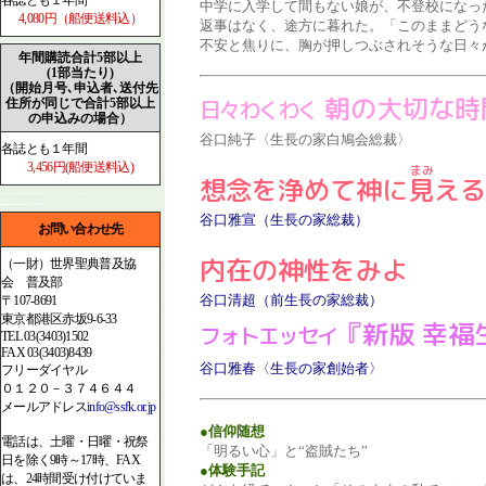
各誌とも１年間
中学に入学して間もない娘が、不登校になっ
4,080円（船便送料込）
返事はなく、途方に暮れた。「このままどう
不安と焦りに、胸が押しつぶされそうな日々
年間購読合計5部以上
(1部当たり)
（開始月号､申込者､送付先
朝の大切な時
日々わくわく
住所が同じで合計5部以上
の申込みの場合）
谷口純子〈生長の家白鳩会総裁〉
各誌とも１年間
3,456円(船便送料込)
想念を浄めて神に
見
える
谷口雅宣（生長の家総裁）
お問い合わせ先
内在の神性をみよ
（一財）世界聖典普及協
会 普及部
谷口清超（前生長の家総裁）
〒107-8691
東京都港区赤坂9-6-33
『新版 幸福
フォトエッセイ
TEL 03(3403)1502
FAX 03(3403)8439
谷口雅春〈生長の家創始者〉
フリーダイヤル
０１２０－３７４６４４
メールアドレス
info@ssfk.or.jp
●信仰随想
電話は、土曜・日曜・祝祭
「明るい心」と“盗賊たち”
日を除く9時～17時、FAX
●体験手記
は、24時間受け付けていま