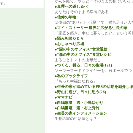
がんを経て、やっと「そのままの私でいい」
す。
●真理への道しるべ
あなたはそのままで幸福である
●信仰の年輪
２億回の“ありがとう誦行”で、満ち足りた人
●マイ・ストーリー 世界に広がる生長の家
「家庭を築き、幸せに暮らしたい」という希
●悩み相談Ｑ＆Ａ
●おしゃべり広場
●“森の中のオフィス”食堂通信
●“森の中のオフィス”食堂レシピ
まるごとトマトの山形だし
●つくる、祈る、日々の生活(121)
ソーラーフードドライヤーを、段ボールでつ
●私のブックライフ
『もっと幸福になれる』
●生長の家が進めているPBSの活動を紹介し
●野山に遊び、日々に思う(26)
●ママナビ
●白鳩歌壇 選・小島ゆかり
●白鳩書壇 選・村上秀竹
●生長の家インフォメーション
生長の家の生活法とは？