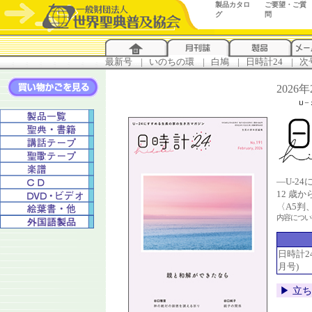
製品カタロ
ご要望・ご質
グ
問
最新号
...
|
..
いのちの環
...
|
..
白鳩
...
|
..
日時計24
...
|
..
次
2026
―U-2
12 歳
〈A5判
内容につ
日時計24 
月号)
▶︎ 