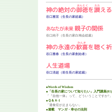
神の絶対の
御徳
を
讃
える
谷口雅宣（生長の家総裁）
親子の関係
あなたが未来
谷口純子（生長の家白鳩会総裁）
神の永遠の
歓喜
を聴く祈
谷口雅春（生長の家創始者）
人生道場
谷口清超（前生長の家総裁）
●Words of Wisdom
●「生長の家について知りたい」入門講座(81)
「『自他一体』って、どういうことですか?
●Ｑ＆Ａ-1
「過食症が止まらない」
●連載 マンガ・幸せの法則