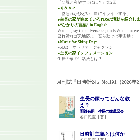
「父親と和解するには？」第2回
●Ｑ＆Ａ-2
「物忘れがひどい上司にイライラする」
●生長の家が進めているPBSの活動を紹介し
●“ひかりの言葉” in English
When I pray the universe responds.When I move 
吾れ祈れば天地応え、吾ら動けば宇宙動く
●Music for Shiny Days
Vol.62 マヘリア・ジャクソン
●生長の家インフォメーション
生長の家の生活法とは？
月刊誌『日時計24』No.191（202
生長の家ってどんな教
え？
問答有用、生長の家講習会
谷口雅宣【著】
日時計主義とは何か