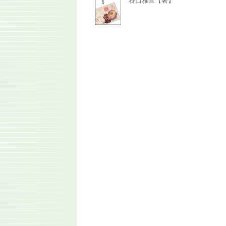
谷口雅宣【著】