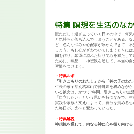
特集 瞑想を生活のな
慌ただしく過ぎ去っていく日々の中で、何気
と気持ちが落ち込んでしまうことがある。な
ど、色んな悩みや心配事が浮かんできて、不
しまう。もし心がざわついてしまうときには
間を作り、希望に溢れた祈りで心を満たして
ために、瞑想――神想観を通して、本当の自
習慣をつけよう。
・特集ルポ
「引きこもりのわたし」から「神の子のわた
生長の家宇治別格本山で神舞姫を務めながら
いる彼女は、かつて7年間、引きこもりの生
「自立したい」という思いを持つなかで、生
実践や家族の支えによって、自分を責める心
た毎日が、光へと変わっていった。
・特集解説
神想観を通して、内なる神に心を振り向ける