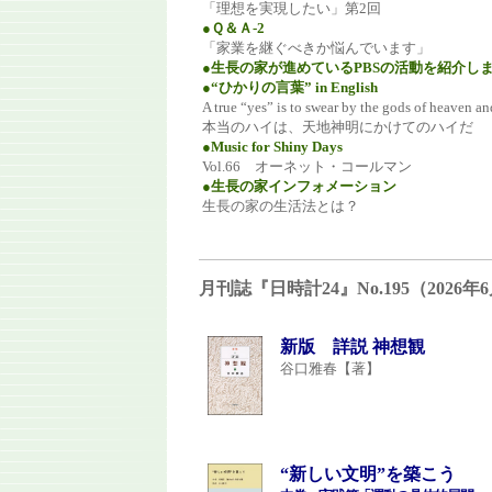
「理想を実現したい」第2回
●Ｑ＆Ａ-2
「家業を継ぐべきか悩んでいます」
●生長の家が進めているPBSの活動を紹介し
●“ひかりの言葉” in English
A true “yes” is to swear by the gods of heaven an
本当のハイは、天地神明にかけてのハイだ
●Music for Shiny Days
Vol.66 オーネット・コールマン
●生長の家インフォメーション
生長の家の生活法とは？
月刊誌『日時計24』No.195（202
新版 詳説 神想観
谷口雅春【著】
“新しい文明”を築こう