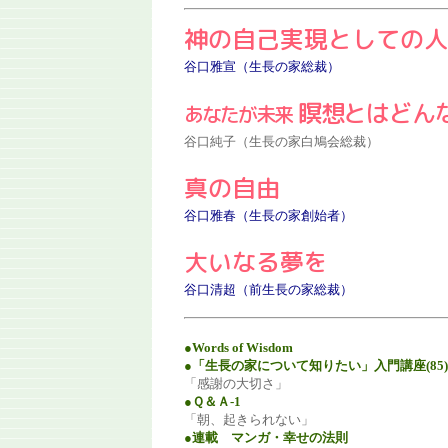
神の自己実現としての人
谷口雅宣（生長の家総裁）
瞑想とはどん
あなたが未来
谷口純子（生長の家白鳩会総裁）
真の自由
谷口雅春（生長の家創始者）
大いなる夢を
谷口清超（前生長の家総裁）
●Words of Wisdom
●「生長の家について知りたい」入門講座(85)
「感謝の大切さ」
●Ｑ＆Ａ-1
「朝、起きられない」
●連載 マンガ・幸せの法則