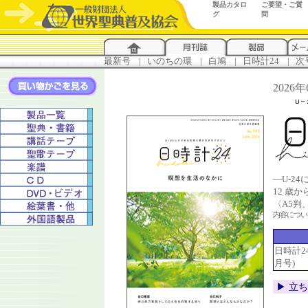
製品カタロ
ご要望・ご質
グ
問
最新号
...
|
..
いのちの環
...
|
..
白鳩
...
|
..
日時計24
...
|
..
次
2026
―U-2
12 歳
〈A5判
内容につ
日時計24 
月号)
▶︎ 