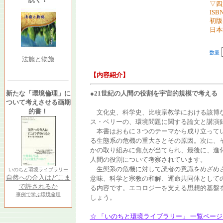
▽四
ISBN
初版
日本
数量
法施と物施
【内容紹介】
新たな「環境倫理」に
●21世紀の人間の役割を宇宙的規模で考える
ついて考えさせる画期
的書！
文化史、科学史、比較宗教学における該博な
ス・ベリーの、環境問題に関する論文と講演
本書はおもに３つのテーマから成り立ってい
る生態系の危機の重大さとその原因。次に、
かの取り組みに焦点が当てられ、最後に、進
人間の役割について考察されています。
生態系の危機に対して読者の意識をめざめさ
いのちと環境ライブラリー
自然への介入はどこま
意味、科学と宗教の和解、運命共同体として
で許されるか
る内容です。エコロジーを支える思想的基盤
事例で学ぶ環境倫理
しょう。
☆ 「いのちと環境ライブラリー」 一覧ペー