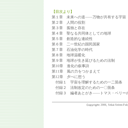
【目次より】
第１章 未来への道――万物が共有する宇宙
第２章 人間の役割
第３章 孤独と存在
第４章 聖なる共同体としての地球
第５章 創造的な連続性
第６章 二一世紀の国民国家
第７章 石油化学の時代
第８章 地球温暖化
第９章 地球が生き延びるための法制
第10章 進化の叙事詩
第11章 風の力をつかまえて
第12章 夕べに想う
付録１ 宇宙を理解するための一二箇条
付録２ 法制改定のための一〇箇条
付録３ 編者あとがき――トマス・ベリー
2006, Sekai-Seiten-Fuk