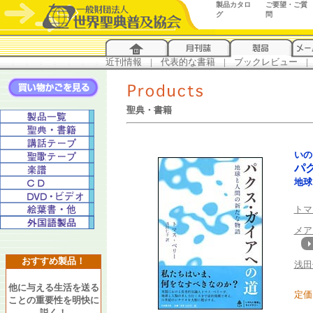
製品カタロ
ご要望・ご質
グ
問
近刊情報
...
|
...
代表的な書籍
...
|
...
ブックレビュー
...
|
..
聖典・書籍
いの
パ
地球
トマ
メア
おすすめ製品！
浅田
他に与える生活を送る
定価 
ことの重要性を明快に
説く！