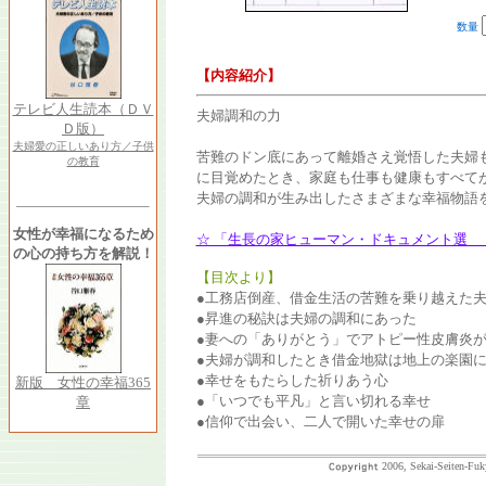
数量
【内容紹介】
テレビ人生読本（ＤＶ
夫婦調和の力
Ｄ版）
夫婦愛の正しいあり方／子供
苦難のドン底にあって離婚さえ覚悟した夫婦
の教育
に目覚めたとき、家庭も仕事も健康もすべて
夫婦の調和が生み出したさまざまな幸福物語
女性が幸福になるため
☆ 「生長の家ヒューマン・ドキュメント選 〈
の心の持ち方を解説！
【目次より】
●工務店倒産、借金生活の苦難を乗り越えた
●昇進の秘訣は夫婦の調和にあった
●妻への「ありがとう」でアトピー性皮膚炎
●夫婦が調和したとき借金地獄は地上の楽園
●幸せをもたらした祈りあう心
新版 女性の幸福365
●「いつでも平凡」と言い切れる幸せ
章
●信仰で出会い、二人で開いた幸せの扉
2006, Sekai-Seiten-Fuk