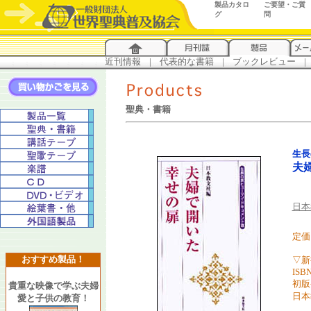
製品カタロ
ご要望・ご質
グ
問
近刊情報
...
|
...
代表的な書籍
...
|
...
ブックレビュー
...
|
..
聖典・書籍
生長
夫
日本
定価
おすすめ製品！
▽新
ISBN
初版
貴重な映像で学ぶ夫婦
日本
愛と子供の教育！