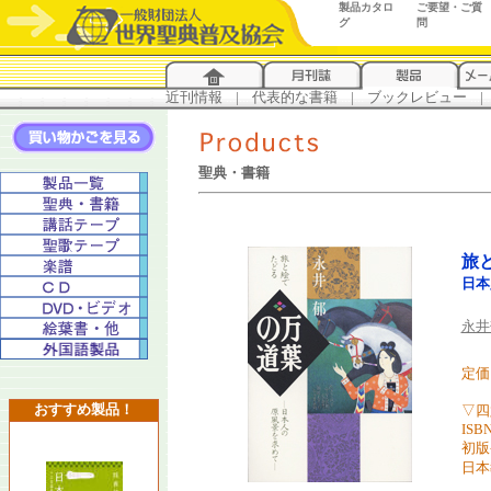
製品カタロ
ご要望・ご質
グ
問
近刊情報
...
|
...
代表的な書籍
...
|
...
ブックレビュー
...
|
..
聖典・書籍
旅
日本
永井
定価 
おすすめ製品！
▽四
ISBN
初版
日本