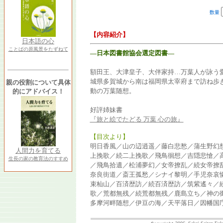
数量
【内容紹介】
日本語の心
ことばの原風景をたずねて
―日本図書館協会選定図書―
額田王、大津皇子、大伴家持…万葉人が詠う
城県多賀城から南は福岡県太宰府まで訪ね歩
親の役割について具体
動の万葉随想。
的にアドバイス！
好評姉妹書
『旅と絵でたどる 万葉 心の旅』
【目次より】
明日香風／山の辺逍遥／藤白悲愁／蒲生野幻
人間力を育てる
上挽歌／続二上挽歌／飛鳥徊想／吉隠悲愴／
生長の家の教育法のすすめ
／飛鳥拾遺／松浦夢幻／女帝撩乱／続女帝撩
奈良街道／斎王孤愁／シナイ黎明／手児奈哀
束杣山／百済歴訪／続百済歴訪／筑紫遙々／
歌／荒都無残／続荒都無残／鹿島立ち／神の
多摩河畔随想／伊豆の海／天平落日／因幡国