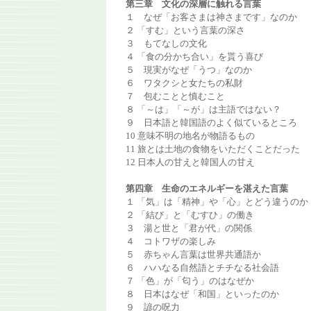
第三章 文化の深層に触れる言葉
１ なぜ「お客さまは神さまです」なのか
２ 「すむ」という言葉の深さ
３ もてなしの文化
４ 「食の分かち合い」を貰う喜び
５ 現実がなぜ「うつ」なのか
６ ワタクシと女たちの私財
７ 包むことと慎むこと
８ 「～は」「～が」は主語ではない？
９ 日本語と韓国語のよく似ているところ
10 意味不明の地名が物語るもの
11 旅とは土地の食物をいただくことだった
12 日本人の甘えと韓国人の甘え
第四章 生命のエネルギーを湛えた言葉
１ 「気」は「精神」や「心」とどう違うのか
２ 「結び」と「むすひ」の働き
３ 湯と世と「君が代」の関係
４ コトワザの楽しみ
５ 赤ちゃん言葉は世界共通語か
６ ハハなる自然語とチチなる社会語
７ 「色」が「匂う」のはなぜか
８ 日本はなぜ「和国」といったのか
９ 諺の呪力