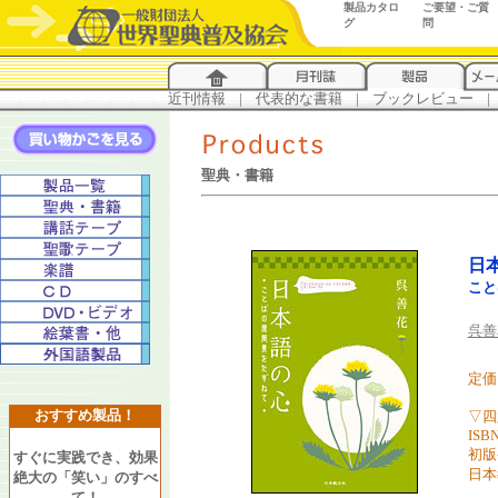
製品カタロ
ご要望・ご質
グ
問
近刊情報
...
|
...
代表的な書籍
...
|
...
ブックレビュー
...
|
..
聖典・書籍
日
こと
呉善
定価 
おすすめ製品！
▽四
ISBN
初版
すぐに実践でき、効果
日本
絶大の「笑い」のすべ
て！