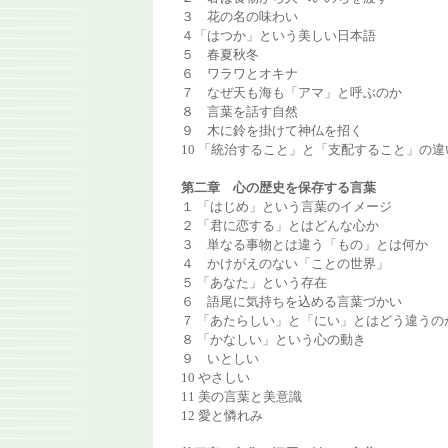
３ 花の名の味わい
４「はつか」という美しい日本語
５ 春夏秋冬
６ ワラワとオキナ
７ なぜ天も海も「アマ」と呼ぶのか
８ 言葉を話す自然
９ 木に鈴を掛けて神仏を招く
10 「統治すること」と「支配すること」の違
第二章 心の歴史を保存する言葉
１ 「はじめ」という言葉のイメージ
２ 「君に恋する」とはどんな心か
３ 単なる事物とは違う「もの」とは何か
４ かけがえのない「ことの世界」
５ 「あなた」という存在
６ 語尾に気持ちを込める言葉づかい
７ 「あたらしい」と「にい」とはどう違うの
８ 「かなしい」という心の動き
９ いとしい
10 やさしい
11 美の言葉と美意識
12 愛と憐れみ