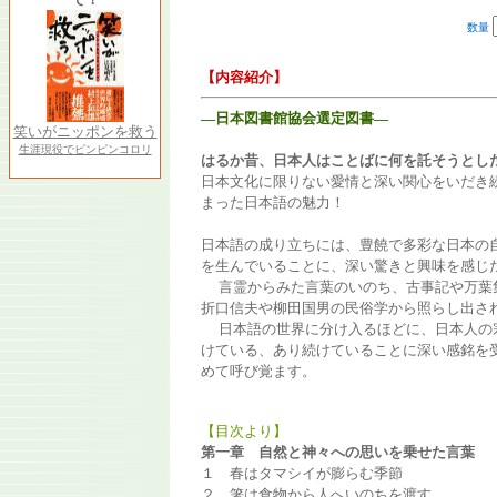
数量
【内容紹介】
―日本図書館協会選定図書―
笑いがニッポンを救う
生涯現役でピンピンコロリ
はるか昔、日本人はことばに何を託そうとし
日本文化に限りない愛情と深い関心をいだき
まった日本語の魅力！
日本語の成り立ちには、豊饒で多彩な日本の
を生んでいることに、深い驚きと興味を感じ
言霊からみた言葉のいのち、古事記や万葉
折口信夫や柳田国男の民俗学から照らし出さ
日本語の世界に分け入るほどに、日本人の
けている、あり続けていることに深い感銘を
めて呼び覚ます。
【目次より】
第一章 自然と神々への思いを乗せた言葉
１ 春はタマシイが膨らむ季節
２ 箸は食物から人へいのちを渡す