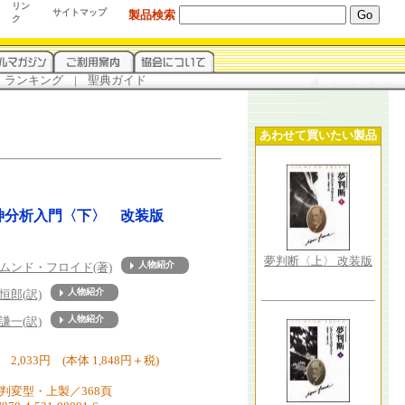
リン
サイトマップ
製品検索
ク
.
ランキング
...
|
...
聖典ガイド
あわせて買いたい製品
神分析入門〈下〉 改装版
夢判断〈上〉 改装版
ムンド・フロイド(著)
about
恒郎(訳)
about
謙一(訳)
about
2,033円 (本体 1,848円＋税)
6判変型・上製／368頁