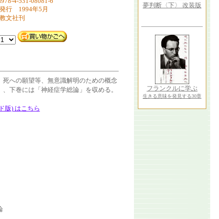
978-4-531-08081-6
夢判断〈下〉 改装版
発行 1994年5月
教文社刊
、死への願望等、無意識解明のための概念
フランクルに学ぶ
」、下巻には「神経症学総論」を収める。
生きる意味を発見する30章
版) はこちら
論