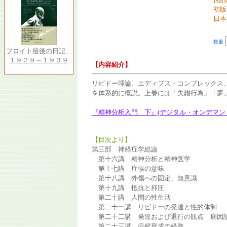
ISBN
初版
日本
数量
フロイト最後の日記
１９２９～１９３９
【内容紹介】
リビドー理論、エディプス・コンプレックス
を体系的に概説。上巻には「失錯行為」「夢
『精神分析入門 下』(デジタル・オンデマンド
【目次より】
第三部 神経症学総論
第十六講 精神分析と精神医学
第十七講 症候の意味
第十八講 外傷への固定、無意識
第十九講 抵抗と抑圧
第二十講 人間の性生活
第二十一講 リビドーの発達と性的体制
第二十二講 発達および退行の観点 病因
第二十三講 症候形成の経路