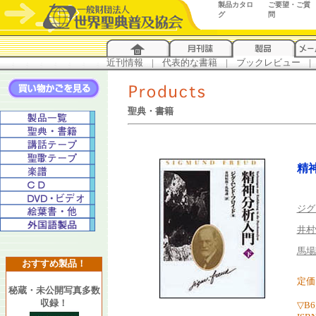
製品カタロ
ご要望・ご質
グ
問
近刊情報
...
|
...
代表的な書籍
...
|
...
ブックレビュー
...
|
..
聖典・書籍
精
ジグ
井村
馬場
おすすめ製品！
定価 
秘蔵・未公開写真多数
収録！
▽B