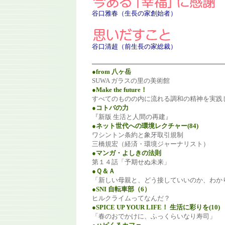
谷口雅春
（生長の家創始者）
谷口清超
（前生長の家総裁）
●from 八ヶ岳
SUWA ガラスの里の美術館
●Make the future！
すべてのものの内に流れる調和の精神を実践
●コトバの力
『新版 生活と人間の再建』
●ネット世代への環境レクチャー(84)
ワシントン条約と象牙取引規制
三橋規宏（経済・環境ジャーナリスト）
●マンガ・よしきの法則
第１４話「予期せぬ未来」
●Ｑ＆Ａ
「新しい母親と、どう接していいのか、わか
●SNI 自転車部（6）
ヒルクライムってなんだ？
●SPICE UP YOUR LIFE！ 生活に彩りを(10)
「春のおでかけに、ふっくらいなり寿司」