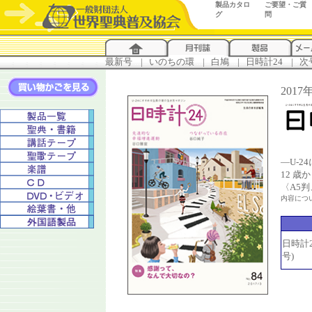
製品カタロ
ご要望・ご質
グ
問
最新号
...
|
..
いのちの環
...
|
..
白鳩
...
|
..
日時計24
...
|
..
次
201
―U-
12 
〈A5
内容につ
日時計24
号)