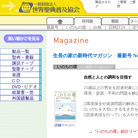
製品カタロ
ご要望・ご質
グ
問
最新号
...
|
..
いのちの環
...
|
..
白鳩
...
|
..
日時計24
...
|
..
次
生長の家の新時代マガジン 最新号 No
いのちの環
自然と人との調和を目指す
--------------------------------------------
25歳以上の男女を読者対象に
環境・資源・平和の問題を解
□環境保全や資源問題の解決
□いのちを大切にする生き方
□芸術表現を行っている人や
詳細ページへ
→『いのちの環』紹介リー