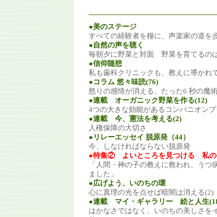
●美のステージ
すべての経験者を糧に、声楽家の道を
●自然の声を聴く
毎朝夕に野菜と対面 野菜を育てるの
●信仰随想
私も歯科クリニックも、教えに導かれ
●コラム 悠々味読(76)
怒りの感情が消える、たった6 秒の魔
●連載 オーガニック野菜を作る(12)
4つの大きな効能があるコンパニオンプ
●連載 今、憲法を考える(2)
人権保障の大切さ
●リレーエッセイ 脱原発（44）
今、しなければならない脱原発
●特集② よいところを見つける 私
「人間・神の子の教えに救われ、うつ
ました」
●広げよう、いのちの環
心に真理の光を点せば暗闇は消える(2) 
●連載 マイ・ギャラリー 絵と人生(18
はかなさではなく、いのちの美しさを