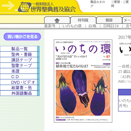
製品カタロ
ご要望・ご質
グ
問
最新号
...
|
..
いのちの環
...
|
..
白鳩
...
|
..
日時計24
...
|
..
次
20
―自然
25 
〈A5
内容につ
いのちの
月号)