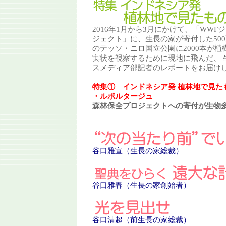
2016年1月から3月にかけて、「WW
ジェクト」に、生長の家が寄付した50
のテッソ・ニロ国立公園に2000本が
実状を視察するために現地に飛んだ、 
スメディア部記者のレポートをお届け
特集① インドネシア発 植林地で見た
・ルポルタージュ
森林保全プロジェクトへの寄付が生物
谷口雅宣（生長の家総裁）
谷口雅春
（生長の家創始者）
谷口清超
（前生長の家総裁）