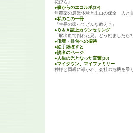
花びら』
●森からのエコルポ(39)
無農薬の農業体験と里山の保全 人と
●私のこの一冊
『生長の家ってどんな教え？』
●Ｑ＆Ａ誌上カウンセリング
「脳出血で倒れた兄。どう励ましたら?
●俳壇・俳句への招待
●絵手紙ぽすと
●読者のページ
●人生の光となった言葉(38)
●マイタウン、マイファミリー
神様と両親に導かれ、会社の危機を乗