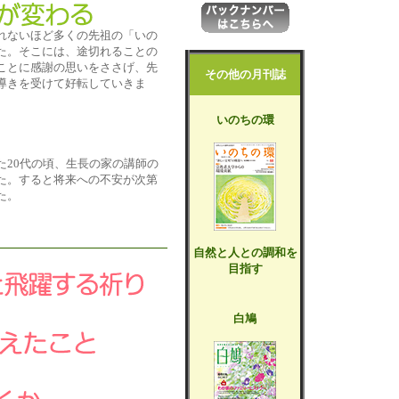
れないほど多くの先祖の「いの
た。そこには、途切れることの
ことに感謝の思いをささげ、先
その他の月刊誌
導きを受けて好転していきま
いのちの環
た20代の頃、生長の家の講師の
た。すると将来への不安が次第
た。
自然と人との調和を
目指す
白鳩