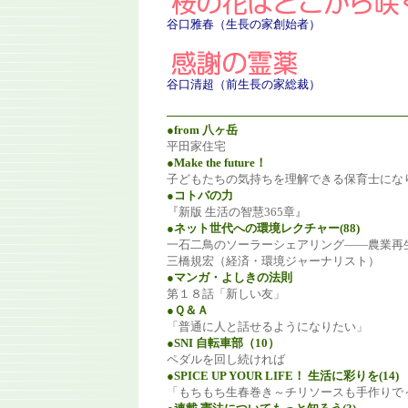
谷口雅春（生長の家創始者）
谷口清超（前生長の家総裁）
●from 八ヶ岳
平田家住宅
●Make the future！
子どもたちの気持ちを理解できる保育士にな
●コトバの力
『新版 生活の智慧365章』
●ネット世代への環境レクチャー(88)
一石二鳥のソーラーシェアリング――農業再
三橋規宏（経済・環境ジャーナリスト）
●マンガ・よしきの法則
第１８話「新しい友」
●Ｑ＆Ａ
「普通に人と話せるようになりたい」
●SNI 自転車部（10）
ペダルを回し続ければ
●SPICE UP YOUR LIFE！ 生活に彩りを(14)
「もちもち生春巻き～チリソースも手作りで