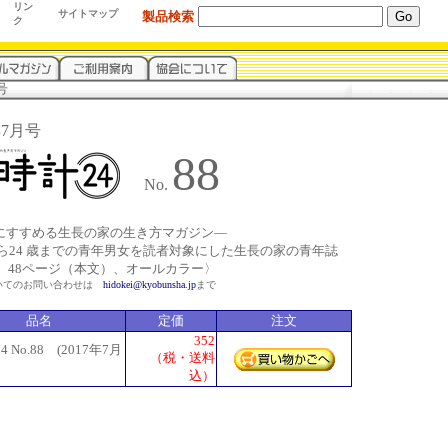
リン
サイトマップ
製品検索
ク
号
7年7月号
88
No.
24にすすめる生長の家の生き方マガジン―
から24 歳までの青年男女を読者対象にした生長の家の青年誌
判、48ページ（本文）、オールカラー〉
いてのお問い合わせは
hidokei@kyobunsha.jp
まで
品名
定価
注文
352
 No.88 (2017年7月
（税・送料
込）