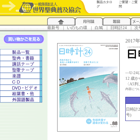
製品カタロ
ご要望・ご質
グ
問
最新号
...
|
..
いのちの環
...
|
..
白鳩
...
|
..
日時計24
...
|
..
次
201
―U-
12 歳
〈A5
内容につ
日時計24
号)