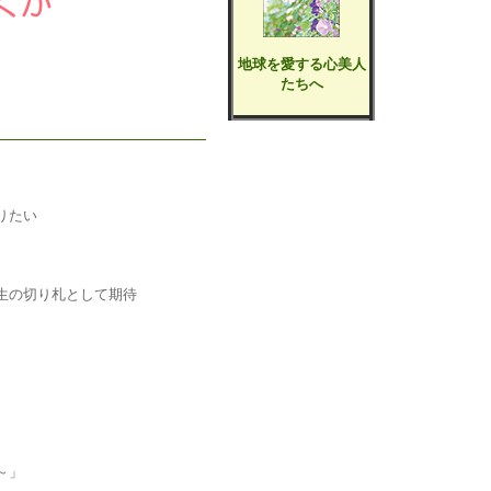
地球を愛する心美人
たちへ
りたい
生の切り札として期待
～」