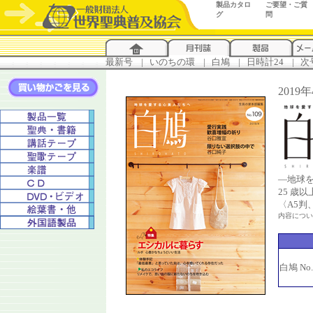
製品カタロ
ご要望・ご質
グ
問
最新号
...
|
..
いのちの環
...
|
..
白鳩
...
|
..
日時計24
...
|
..
次
201
―地球
25 歳
〈A5判
内容につ
白鳩 No