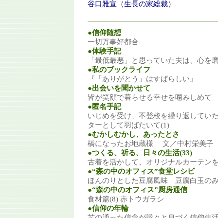
谷口雅宣（生長の家総裁）
●信仰随想
一切万事好都合
●体験手記
「最低最悪」と思っていた夫は、心を
●私のブックライフ
『「ありがとう」はすばらしい』
●出会いを聞かせて
皆が笑顔で暮らせる幸せを噛みしめて
●匿名手記
いじめを受け、不登校を繰り返してい
ターとして羽ばたいて(1)
●むかしむかし、あったとさ
橋になったお地蔵様 文／中村栄美子
●つくる、祈る、日々の生活(33)
古着を活かして、オリジナルカーテン
●“森の中のオフィス”食堂レシピ
ほんのりとした豆腐風味 豆腐白玉の
●“森の中のオフィス”厨房通信
食材篇(8) 赤トウガラシ
●信仰の年輪
芯の通った信念が脈々と息づく信仰生