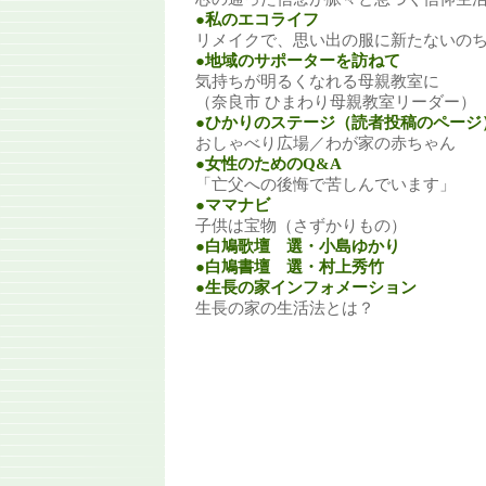
●私のエコライフ
リメイクで、思い出の服に新たないの
●地域のサポーターを訪ねて
気持ちが明るくなれる母親教室に
（奈良市 ひまわり母親教室リーダー）
●ひかりのステージ（読者投稿のページ
おしゃべり広場／わが家の赤ちゃん
●女性のためのQ&A
「亡父への後悔で苦しんでいます」
●ママナビ
子供は宝物（さずかりもの）
●白鳩歌壇 選・小島ゆかり
●白鳩書壇 選・村上秀竹
●生長の家インフォメーション
生長の家の生活法とは？