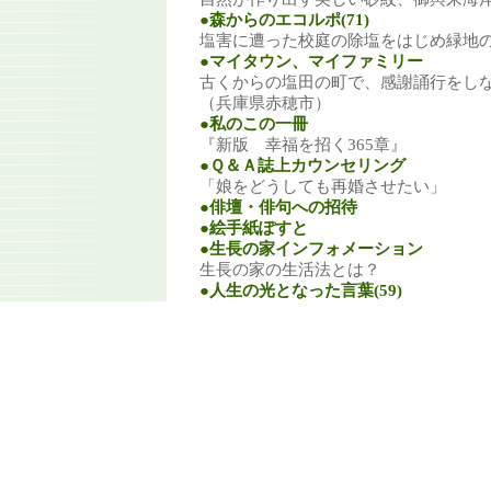
●森からのエコルポ(71)
塩害に遭った校庭の除塩をはじめ緑地
●マイタウン、マイファミリー
古くからの塩田の町で、感謝誦行をし
（兵庫県赤穂市）
●私のこの一冊
『新版 幸福を招く365章』
●Ｑ＆Ａ誌上カウンセリング
「娘をどうしても再婚させたい」
●俳壇・俳句への招待
●絵手紙ぽすと
●生長の家インフォメーション
生長の家の生活法とは？
●人生の光となった言葉(59)