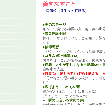
善をなすこと
谷口清超（前生長の家総裁）
●美のステージ
ギターで奏でる神様の真・善・美の世
●匿名体験手記
神様に生かされていることを知り、酒
がる
●信仰随想
『ベン・ハー』が開いてくれた信仰生
●コラム 悠々味読(112)
肉体を使うことが脳の活性化、健康寿
●連載 人生が楽しくなる自転車(24・最
自転車と人生
●特集(2) 光をあてれば闇は消える
「母の導きで悪の道から抜け出し、新
した」
●広げよう、いのちの環
親が変われば、子どもは変わる(2)
(アメリカ・ロサンゼルス市)
●一瞬の出合いを求めて(6)
自然が作り出す美しい砂紋、御輿来海