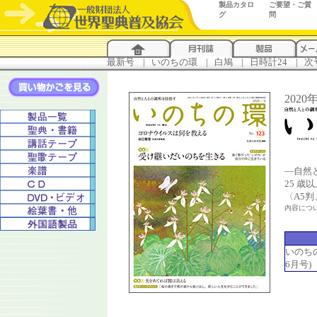
製品カタロ
ご要望・ご質
グ
問
最新号
...
|
..
いのちの環
...
|
..
白鳩
...
|
..
日時計24
...
|
..
次
2020
―自然
25 
〈A5
内容につ
いのちの環
6月号)