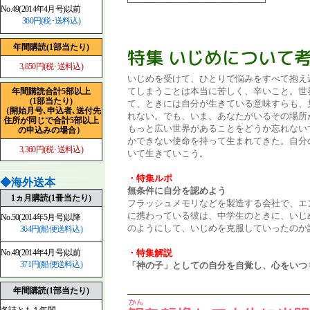
No.49(2014年4月号)以前
360円(税･送料込)
年間購読(1部当たり)
特集 いじめについて
3,850円(税･送料込)
いじめを受けて、ひとりで悩みをすべて抱え
てしまうことは本当に苦しく、辛いこと。世
年間購読合計5部以上
(1部当たり)
て、ときには自分が生きている意味すらも、
（開始月号､申込者､送付先
れない。でも、いま、あなたがいるその場所
住所が同じで合計5部以上
もっと広い世界があることをどうか忘れない
の申込みの場合）
かできない使命を持って生まれてきた。自分
3,360円(税･送料込)
いて生きていこう。
・特集ルポ
◆海外送本
無条件に自分を認めよう
1ヵ月購読(1冊当たり)
フラッシュメモリなどを製造する会社で、エ
に携わっている彼は、中学生のときに、いじ
No.50(2014年5月号)以降
のようにして、いじめを克服していったのか
364円(船便送料込)
・特集解説
No.49(2014年4月号)以前
371円(船便送料込)
「神の子」としての自分を自覚し、心をいつ
年間購読(1部当たり)