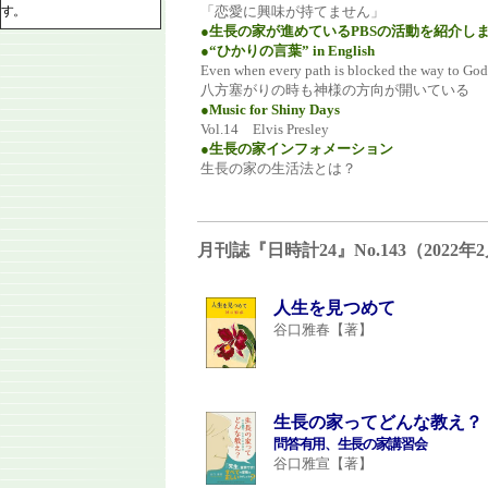
「恋愛に興味が持てません」
す。
●生長の家が進めているPBSの活動を紹介し
●“ひかりの言葉” in English
Even when every path is blocked the way to God
八方塞がりの時も神様の方向が開いている
●Music for Shiny Days
Vol.14 Elvis Presley
●生長の家インフォメーション
生長の家の生活法とは？
月刊誌『日時計24』No.143（202
人生を見つめて
谷口雅春【著】
生長の家ってどんな教え？
問答有用、生長の家講習会
谷口雅宣【著】