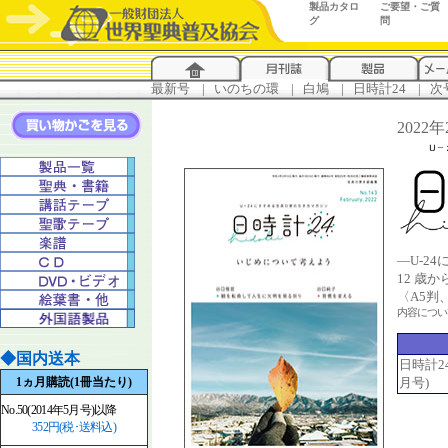
製品カタロ
ご要望・ご質
グ
問
最新号
...
|
..
いのちの環
...
|
..
白鳩
...
|
..
日時計24
...
|
..
次
2022
―U-2
12 歳
〈A5判
内容につ
◆国内送本
日時計24 
1ヵ月購読(1冊当たり)
月号)
No.50(2014年5月号)以降
352円(税･送料込)