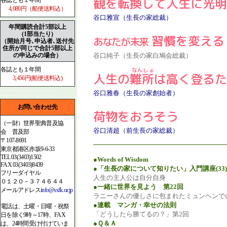
観
を転換して人生に光明
各誌とも１年間
4,080円（船便送料込）
谷口雅宣（生長の家総裁）
年間購読合計5部以上
(1部当たり)
習慣を変える
あなたが未来
（開始月号､申込者､送付先
住所が同じで合計5部以上
谷口純子（生長の家白鳩会総裁）
の申込みの場合）
各誌とも１年間
人生の
難所
は高く登るた
3,456円(船便送料込)
谷口雅春（生長の家創始者）
お問い合わせ先
荷物をおろそう
（一財）世界聖典普及協
谷口清超（前生長の家総裁）
会 普及部
〒107-8691
東京都港区赤坂9-6-33
TEL 03(3403)1502
●Words of Wisdom
FAX 03(3403)8439
●「生長の家について知りたい」入門講座(33)
フリーダイヤル
人生の主人公は自分自身
０１２０－３７４６４４
●一緒に世界を見よう 第22回
メールアドレス
info@ssfk.or.jp
ラニーさんの優しさに包まれたミュンヘンで
●連載 マンガ・幸せの法則
電話は、土曜・日曜・祝祭
「どうしたら勝てるの？」第2回
日を除く9時～17時、FAX
●Ｑ＆Ａ
は、24時間受け付けていま