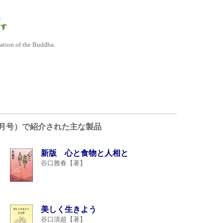
」
ます
tation of the Buddha.
3年2月号）で紹介された主な製品
新版 心と食物と人相と
谷口雅春【著】
美しく生きよう
谷口清超【著】