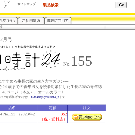
リン
サイトマップ
製品検索
ク
号
3年2月号
155
No.
24にすすめる生長の家の生き方マガジン―
から24 歳までの青年男女を読者対象にした生長の家の青年誌
判、48ページ（本文）、オールカラー〉
いてのお問い合わせは
hidokei@kyobunsha.jp
まで
品名
定価
注文
 No.155 (2023年2
352
（税・送料込）