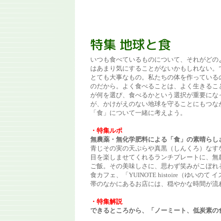
特集 地球と食
いつも食べているものについて、それがどの
はあまり気にすることがないかもしれない。
とても大事なもの。私たちの体を作っている
のだから。よく食べることは、よく生きるこ
が何を選び、食べるかという選択が重要にな
が、かけがえのない地球を守ることにもつな
「食」について一緒に考えよう。
・特集ルポ
無農薬・無化学肥料による「食」の素晴らし
青じその実の天ぷらや真黒（しんくろ）なす
目を楽しませてくれるランチプレートに、無
ご飯。その美味しさに、思わず笑みがこぼれ
食カフェ、「YUINOTE histoire（ゆい
帯のなかにあるお店には、穏やかな時間が流
・特集解説
できるところから、「ノーミート、低炭素の