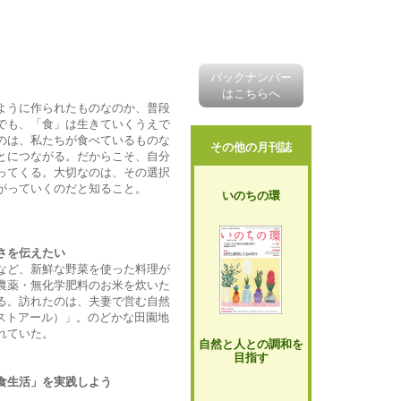
バックナンバー
はこちらへ
ように作られたものなのか、普段
でも、「食」は生きていくうえで
のは、私たちが食べているものな
その他の月刊誌
とにつながる。だからこそ、自分
ってくる。大切なのは、その選択
がっていくのだと知ること。
いのちの環
さを伝えたい
など、新鮮な野菜を使った料理が
農薬・無化学肥料のお米を炊いた
る。訪れたのは、夫妻で営む自然
のて イストアール）」。のどかな田園地
れていた。
自然と人との調和を
目指す
食生活」を実践しよう