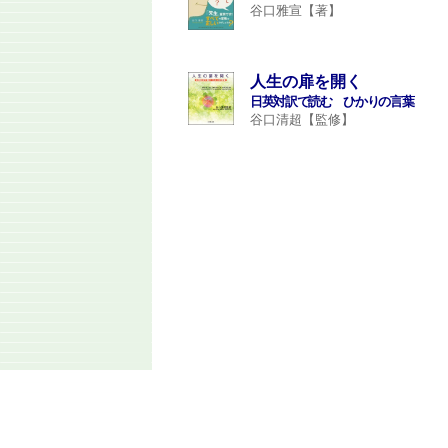
谷口雅宣【著】
人生の扉を開く
日英対訳で読む ひかりの言葉
谷口清超【監修】