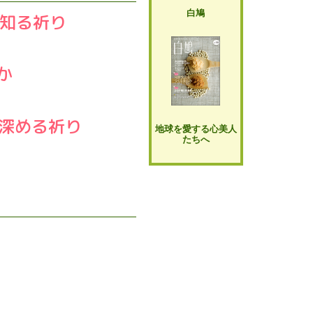
白鳩
と知る祈り
か
を深める祈り
地球を愛する心美人
たちへ