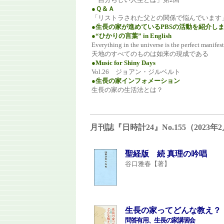
●Ｑ＆Ａ
「リストラされた父との関係で悩んでいます
●生長の家が進めているPBSの活動を紹介し
●“ひかりの言葉” in English
Everything in the universe is the perfect manifes
天地のすべてのものは如来の現成である
●Music for Shiny Days
Vol.26 ジョアン・ジルベルト
●生長の家インフォメーション
生長の家の生活法とは？
月刊誌『日時計24』No.155（202
聖経版 続 真理の吟唱
谷口雅春【著】
生長の家ってどんな教え？
問答有用、生長の家講習会