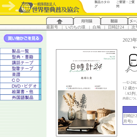
製品カタロ
ご要望・ご質
グ
問
最新号
...
|
..
いのちの環
...
|
..
白鳩
...
|
..
日時計24
...
|
..
次
202
―U-
12 歳
〈A5
内容につ
日時計24
月号)