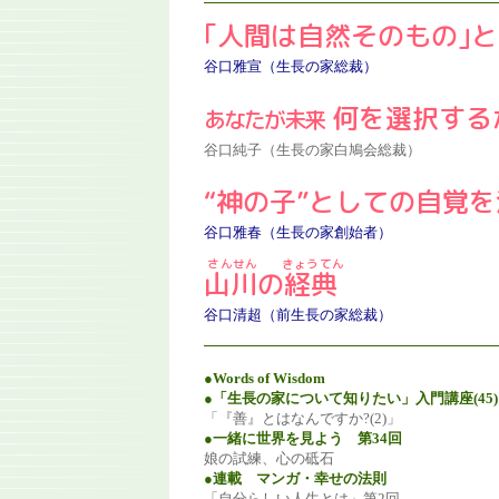
｢人間は自然そのもの｣
谷口雅宣（生長の家総裁）
何を選択する
あなたが未来
谷口純子（生長の家白鳩会総裁）
“神の子”としての自覚
谷口雅春（生長の家創始者）
山川
の
経典
谷口清超（前生長の家総裁）
●Words of Wisdom
●「生長の家について知りたい」入門講座(45)
「『善』とはなんですか?(2)」
●一緒に世界を見よう 第34回
娘の試練、心の砥石
●連載 マンガ・幸せの法則
「自分らしい人生とは」第2回