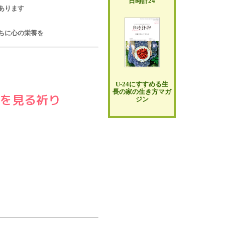
日時計24
あります
ちに心の栄養を
U-24にすすめる生
長の家の生き方マガ
を見る祈り
ジン