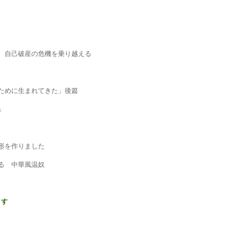
、自己破産の危機を乗り越える
ために生まれてきた」後篇
」
形を作りました
る 中華風温奴
ます