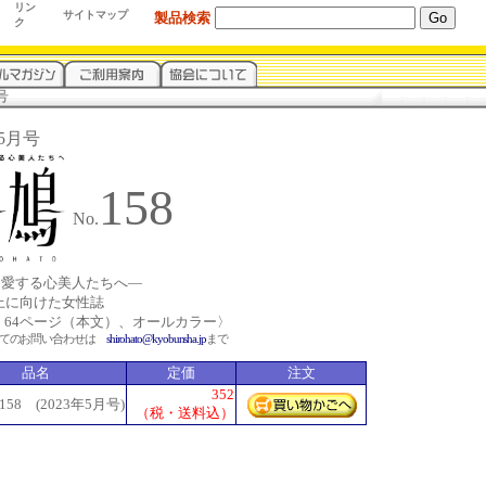
リン
サイトマップ
製品検索
ク
号
年5月号
158
No.
を愛する心美人たちへ―
以上に向けた女性誌
、64ページ（本文）、オールカラー〉
いてのお問い合わせは
shirohato@kyobunsha.jp
まで
品名
定価
注文
352
.158 (2023年5月号)
（税・送料込）