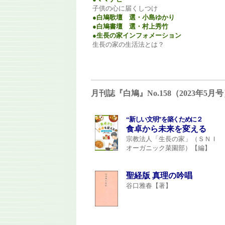
子供の心に届くしつけ
●白鳩歌壇 選・小島ゆかり
●白鳩書壇 選・村上秀竹
●生長の家インフォメーション
生長の家の生活法とは？
月刊誌『白鳩』No.158（2023年5
“新しい文明”を築くために２
食卓から未来を変える
宗教法人「生長の家」（ＳＮＩ
オーガニック菜園部）【編】
聖経版 真理の吟唱
谷口雅春【著】