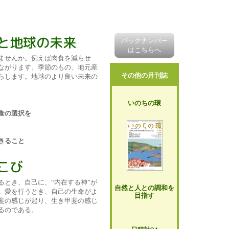
んと地球の未来
バックナンバー
はこちらへ
ませんか。例えば肉食を減らせ
ながります。季節のもの、地元産
その他の月刊誌
らします。地球のより良い未来の
いのちの環
食の選択を
きること
こび
るとき、自己に、“内在する神”が
自然と人との調和を
。愛を行うとき、自己の生命がよ
目指す
斐の感じが起り、生き甲斐の感じ
るのである。