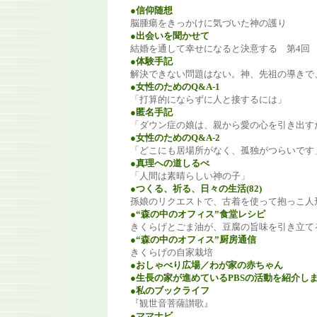
●信仰随想
脳腫瘍をきっかけに気づいた神の護り
●出会いを聞かせて
結婚を通して幸せになると決意する 第4回
●体験手記
解決できない問題はない。神、先祖の導きで
●女性のためのQ&A-1
「打算的にならずに人と接するには」
●匿名手記
「ダウン症の娘は、親から愛の心を引き出す
●女性のためのQ&A-2
「どこにも居場所がなく、孤独がつらいです
●真理への道しるべ
「人間は素晴らしい神の子」
●つくる、祈る、日々の生活(82)
孫娘のリクエストで、古着を使って抱っこ人
●“森の中のオフィス”食堂レシピ
きくらげとごま油が、豆腐の旨味を引き立て
●“森の中のオフィス”厨房通信
きくらげの自家栽培
●おしゃべり広場／わが家の赤ちゃん
●生長の家が進めているPBSの活動を紹介し
●私のブックライフ
『観世音菩薩讃歌』
●ママナビ