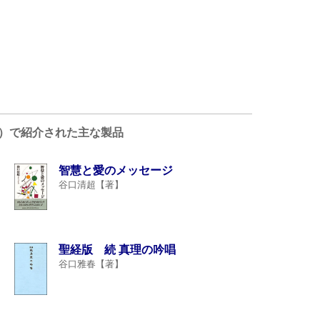
月号）で紹介された主な製品
智慧と愛のメッセージ
谷口清超【著】
聖経版 続 真理の吟唱
谷口雅春【著】