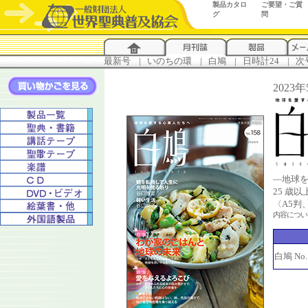
製品カタロ
ご要望・ご質
グ
問
最新号
...
|
..
いのちの環
...
|
..
白鳩
...
|
..
日時計24
...
|
..
次
2023
―地球
25 歳
〈A5判
内容につ
白鳩 No