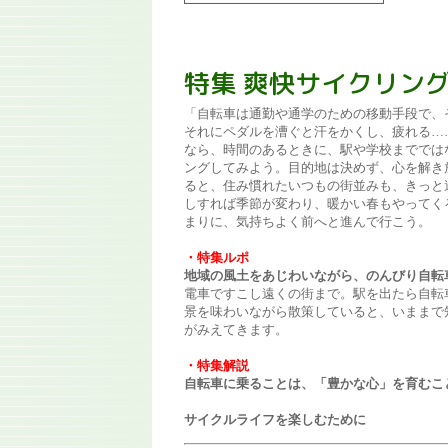
特集 爽快サイクリン
「自転車は通勤や通学のための移動手段で、
それにペダルを漕ぐと汗をかくし、疲れる…
なら、時間のあるときに、駅や学校まででは
ングしてみよう。目的地は決めず、心を解き
ると、住み慣れたいつもの街並みも、きっと
しすれば季節が変わり、暖かい春もやってく
まりに、気持ちよく前へと進んで行こう。
・特集ルポ
地域の風土をあじわいながら、のんびり自転
電車ですこし遠くの街まで。駅を出たら自転
景を味わいながら散策していると、いままで
がみえてきます。
・特集解説
自転車に乗ることは、「豊かな心」を育むこ
サイクルライフを楽しむために