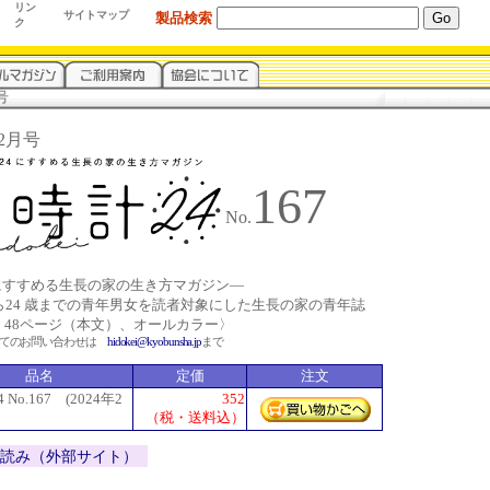
リン
サイトマップ
製品検索
ク
号
年2月号
167
No.
4にすすめる生長の家の生き方マガジン―
から24 歳までの青年男女を読者対象にした生長の家の青年誌
、48ページ（本文）、オールカラー〉
いてのお問い合わせは
hidokei@kyobunsha.jp
まで
品名
定価
注文
No.167 (2024年2
352
（税・送料込）
立ち読み（外部サイト）