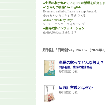
●生長の家が進めているPBSの活動を紹介し
●“ひかりの言葉” in English
Even a so called collapse is a step forward.
倒れるということも前進である
●Music for Shiny Days
Vol.38 ハンク・ウィリアムズ
●生長の家インフォメーション
生長の家の生活法とは？
月刊誌『日時計24』No.167（202
生長の家ってどんな教え？
問答有用、生長の家講習会
谷口雅宣【著】
日時計主義とは何か
谷口雅宣【著】