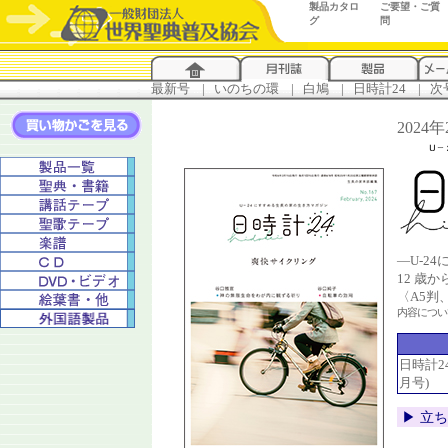
製品カタロ
ご要望・ご質
グ
問
最新号
...
|
..
いのちの環
...
|
..
白鳩
...
|
..
日時計24
...
|
..
次
2024
―U-2
12 歳
〈A5判
内容につ
日時計24 
月号)
▶︎ 