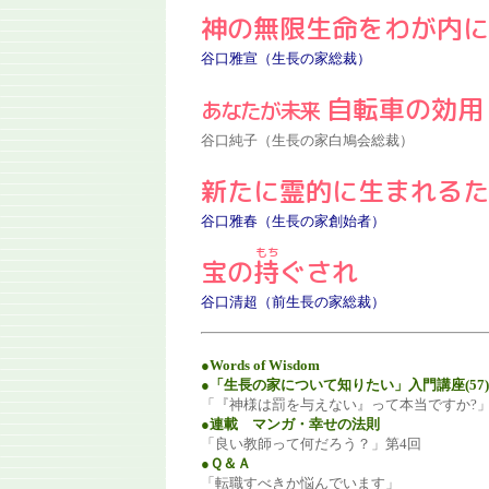
神の無限生命をわが内に
谷口雅宣（生長の家総裁）
自転車の効用
あなたが未来
谷口純子（生長の家白鳩会総裁）
新たに霊的に生まれるた
谷口雅春（生長の家創始者）
宝の
持
ぐされ
谷口清超（前生長の家総裁）
●Words of Wisdom
●「生長の家について知りたい」入門講座(57)
「『神様は罰を与えない』って本当ですか?
●連載 マンガ・幸せの法則
「良い教師って何だろう？」第4回
●Ｑ＆Ａ
「転職すべきか悩んでいます」