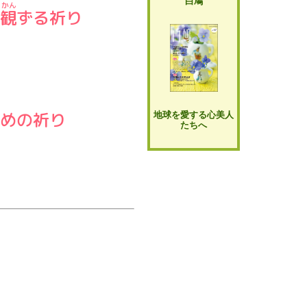
白鳩
観
ずる祈り
めの祈り
地球を愛する心美人
たちへ
」