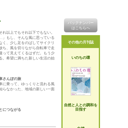
グ
バックナンバー
はこちらへ
それ以上でもそれ以下でもない。
…」もし、そんな風に思っている
その他の月刊誌
なく、少し足をのばしてサイクリ
放ち、風を切りながら自転車で走
違って見えてくるはずだ。もう少
いのちの環
る。希望に満ちた新しい生活の始
車さんぽの旅
車に乗って、ゆっくりと流れる風
知らなかった、地域の新しい一面
自然と人との調和を
目指す
とにつながる