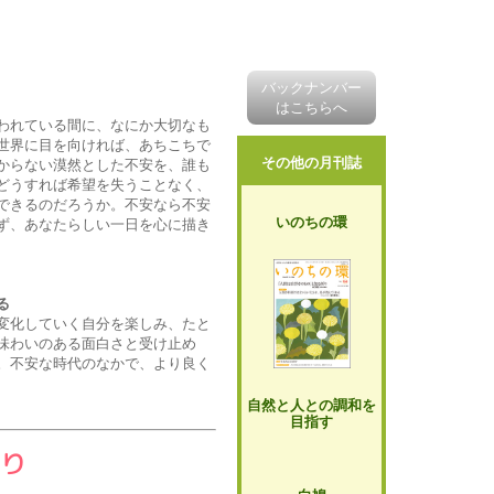
に
バックナンバー
はこちらへ
われている間に、なにか大切なも
世界に目を向ければ、あちこちで
その他の月刊誌
からない漠然とした不安を、誰も
どうすれば希望を失うことなく、
できるのだろうか。不安なら不安
いのちの環
ず、あなたらしい一日を心に描き
る
変化していく自分を楽しみ、たと
味わいのある面白さと受け止め
。不安な時代のなかで、より良く
自然と人との調和を
目指す
り