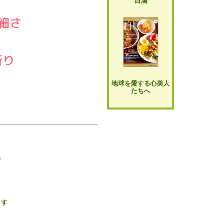
白鳩
細さ
祈り
地球を愛する心美人
たちへ
」
ます