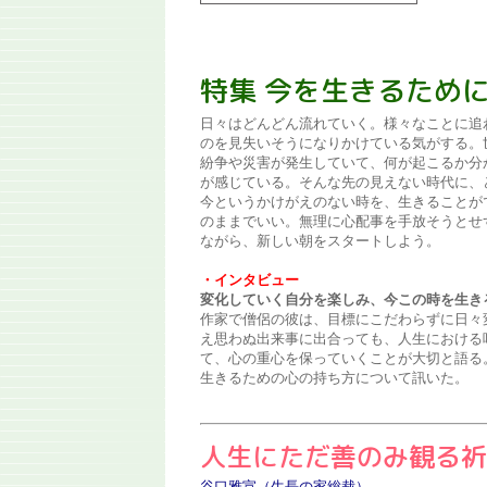
特集 今を生きるため
日々はどんどん流れていく。様々なことに追
のを見失いそうになりかけている気がする。
紛争や災害が発生していて、何が起こるか分
が感じている。そんな先の見えない時代に、
今というかけがえのない時を、生きることが
のままでいい。無理に心配事を手放そうとせ
ながら、新しい朝をスタートしよう。
・インタビュー
変化していく自分を楽しみ、今この時を生き
作家で僧侶の彼は、目標にこだわらずに日々
え思わぬ出来事に出合っても、人生における
て、心の重心を保っていくことが大切と語る
生きるための心の持ち方について訊いた。
人生にただ善のみ観る祈
谷口雅宣（生長の家総裁）