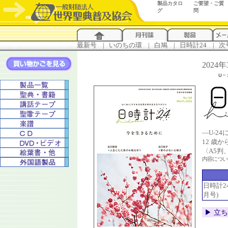
製品カタロ
ご要望・ご質
グ
問
最新号
...
|
..
いのちの環
...
|
..
白鳩
...
|
..
日時計24
...
|
..
次
2024
―U-2
12 歳
〈A5判
内容につ
日時計24 
月号)
▶︎ 