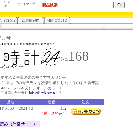
リン
サイトマップ
製品検索
ク
号
年3月号
168
No.
4にすすめる生長の家の生き方マガジン―
から24 歳までの青年男女を読者対象にした生長の家の青年誌
、48ページ（本文）、オールカラー〉
いてのお問い合わせは
hidokei@kyobunsha.jp
まで
品名
定価
注文
No.168 (2024年3
352
（税・送料込）
立ち読み（外部サイト）