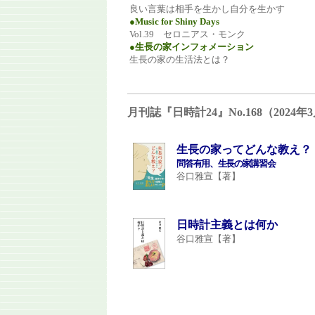
良い言葉は相手を生かし自分を生かす
●Music for Shiny Days
Vol.39 セロニアス・モンク
●生長の家インフォメーション
生長の家の生活法とは？
月刊誌『日時計24』No.168（202
生長の家ってどんな教え？
問答有用、生長の家講習会
谷口雅宣【著】
日時計主義とは何か
谷口雅宣【著】