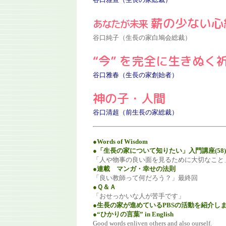
薪の少ない心
あなたが未来
谷口純子（生長の家白鳩会総裁）
“今” を完全に生きぬく
谷口雅春（生長の家創始者）
神の子・人間
谷口清超（前生長の家総裁）
●Words of Wisdom
●「生長の家について知りたい」入門講座(58)
「人や物事の良い面を見るために大切なこと
●連載 マンガ・幸せの法則
「良い教師って何だろう？」最終回
●Ｑ＆Ａ
「おせっかいな人が苦手です」
●生長の家が進めているPBSの活動を紹介し
●“ひかりの言葉” in English
Good words enliven others and also ourself.