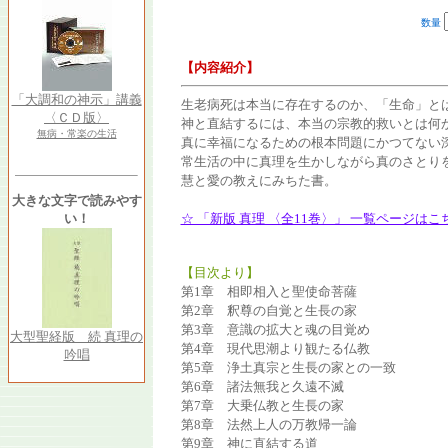
数量
【内容紹介】
「大調和の神示」講義
生老病死は本当に存在するのか、「生命」と
〈ＣＤ版〉
神と直結するには、本当の宗教的救いとは何
無病・常楽の生活
真に幸福になるための根本問題にかつてない
常生活の中に真理を生かしながら真のさとり
慧と愛の教えにみちた書。
大きな文字で読みやす
い！
☆ 「新版 真理 〈全11巻〉」 一覧ページはこ
【目次より】
第1章 相即相入と聖使命菩薩
第2章 釈尊の自覚と生長の家
第3章 意識の拡大と魂の目覚め
大型聖経版 続 真理の
第4章 現代思潮より観たる仏教
吟唱
第5章 浄土真宗と生長の家との一致
第6章 諸法無我と久遠不滅
第7章 大乗仏教と生長の家
第8章 法然上人の万教帰一論
第9章 神に直結する道