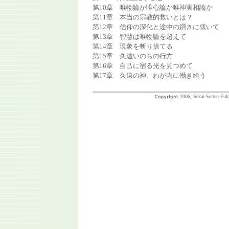
第10章 唯物論か唯心論か唯神実相論か
第11章 本当の宗教的救いとは？
第12章 信仰の深化と途中の躓きに就いて
第13章 智慧は唯物論を超えて
第14章 現象を斬り捨てる
第15章 久遠いのちの行方
第16章 自己に宿る光を見つめて
第17章 久遠の神、わが内に働き給う
2006, Sekai-Seiten-Fuk