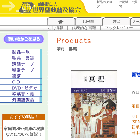
製品カタロ
ご要望・ご質
グ
問
近刊情報
...
|
...
代表的な書籍
...
|
...
ブックレビュー
...
|
..
聖典・書籍
新版
谷口
定価 
▽四
おすすめ製品！
ISBN
初版
家庭調和や健康の秘訣
日本
などについて詳説！