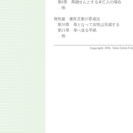
第8章 再婚せんとする未亡人の場合
…他
母性篇 優良児童の育成法
第20章 母となって女性は完成する
第21章 母へ送る手紙
…他
2006, Sekai-Seiten-Fuk