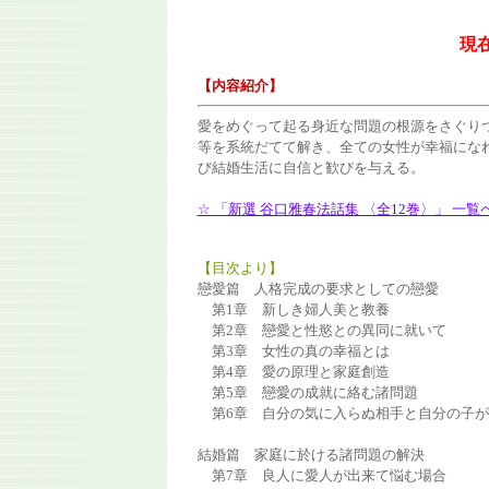
現
【内容紹介】
愛をめぐって起る身近な問題の根源をさぐり
等を系統だてて解き、全ての女性が幸福にな
び結婚生活に自信と歓びを与える。
☆ 「新選 谷口雅春法話集 〈全12巻〉」 一
【目次より】
戀愛篇 人格完成の要求としての戀愛
第1章 新しき婦人美と教養
第2章 戀愛と性慾との異同に就いて
第3章 女性の真の幸福とは
第4章 愛の原理と家庭創造
第5章 戀愛の成就に絡む諸問題
第6章 自分の気に入らぬ相手と自分の子が
結婚篇 家庭に於ける諸問題の解決
第7章 良人に愛人が出来て悩む場合