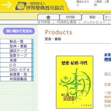
製品カタロ
ご要望・ご質
グ
問
近刊情報
...
|
...
代表的な書籍
...
|
...
ブックレビュー
...
|
..
聖典・書籍
新選
戀
谷口
定価 
▽四
ISBN
初版
日本