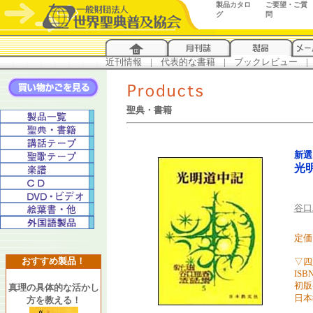
製品カタロ
ご要望・ご質
グ
問
近刊情報
...
|
...
代表的な書籍
...
|
...
ブックレビュー
...
|
..
聖典・書籍
新選
光
谷口
定価 
おすすめ製品！
▽四
ISBN
初版
真理の具体的な活かし
日本
方を教える！