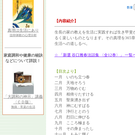
数量
【内容紹介】
真理は生活にあり
生長の家の教えを生活に実践すれば生き甲斐
信仰体験の心理分析
るく楽しいものとなります。その真理を365
生活への道しるべ。
☆ 「新選 谷口雅春法話集 〈全12巻〉」 一
家庭調和や健康の秘訣
などについて詳説！
【目次より】
一月 いのち立つ春
二月 天地そろう
三月 万物めぐむ
四月 相倚りたすける
「大調和の神示」講義
五月 聖泉湧き出ず
〈ＣＤ版〉
六月 神にむすばる
無病・常楽の生活
七月 浄行ととのう
八月 烈日に伸びる
九月 こころ極まる
十月 その身まったし
十一月 もみじ輝く