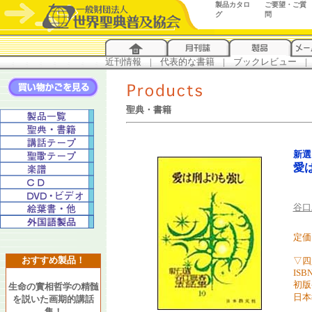
製品カタロ
ご要望・ご質
グ
問
近刊情報
...
|
...
代表的な書籍
...
|
...
ブックレビュー
...
|
..
聖典・書籍
新選
愛
谷口
定価 
おすすめ製品！
▽四
ISBN
初版
生命の實相哲学の精髄
日本
を説いた画期的講話
集！