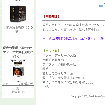
数量
【内容紹介】
凶悪犯として、その名を全米に轟かせたS・
甘露の法雨講義〈ＣＤ
を見出した。本書はその「聖なる獄中記」。
版〉
☆ 「新選 谷口雅春法話集 〈全12巻〉」 一
現代の聖母と慕われた
【目次より】
マザーの生涯を克明に
スター・デーリーの人物
描く！
宗教的光耀後のデーリー
ライファーの精神集中法
默想について
愛としてのキリスト論
愛し得ない者を愛するためには
愛によつて如何に彼は病ひを治したか
マザー・テレサ 愛の軌
…他
跡
＜増補改訂版＞
2006, Sekai-Seiten-Fuk