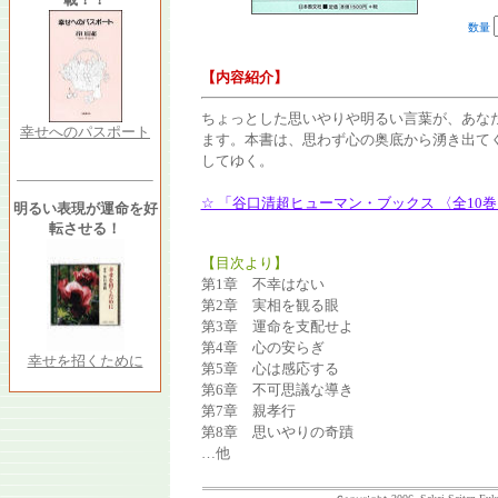
数量
【内容紹介】
ちょっとした思いやりや明るい言葉が、あな
幸せへのパスポート
ます。本書は、思わず心の奥底から湧き出て
してゆく。
☆ 「谷口清超ヒューマン・ブックス 〈全10
明るい表現が運命を好
転させる！
【目次より】
第1章 不幸はない
第2章 実相を観る眼
第3章 運命を支配せよ
第4章 心の安らぎ
幸せを招くために
第5章 心は感応する
第6章 不可思議な導き
第7章 親孝行
第8章 思いやりの奇蹟
…他