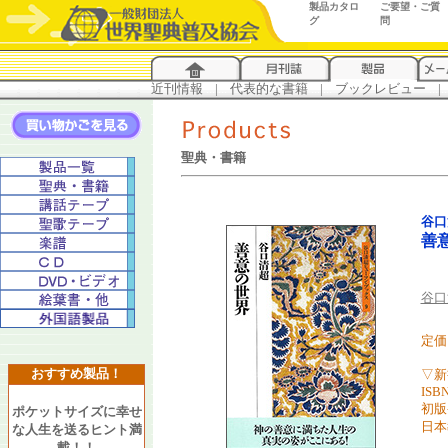
製品カタロ
ご要望・ご質
グ
問
近刊情報
...
|
...
代表的な書籍
...
|
...
ブックレビュー
...
|
..
聖典・書籍
谷口
善
谷口
定価 
おすすめ製品！
▽新
ISBN
初版
ポケットサイズに幸せ
日本
な人生を送るヒント満
載！！