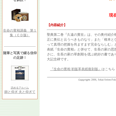
現
【内容紹介】
生命の實相講義 第１
聖典第二巻『久遠の實在』は、その奥付紹介
集（ＣＤ版）
正に奥伝と云うべきものなり」また「根本と
って真理の把握を尚ますます完全ならしむ」
表紙『生命の實相』と併せて、生長の家の思
随筆と写真で綴る信仰
さに、生長の家の草創期を偲ぶ絶好の書であ
の足跡！
大記念碑です。
『生命の實相 初版革表紙復刻版』
はこちら
2006, Sekai-Seiten-Fuk
読めるアルバム
師と仰ぎ 夫と仰ぎて