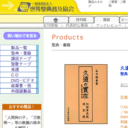
製品カタロ
ご要望・ご質
グ
問
近刊情報
...
|
...
代表的な書籍
...
|
...
ブックレビュー
...
|
..
聖典・書籍
久
聖典
谷口
定価 
おすすめ製品！
▽A
／9
ISBN
「人間神の子」「万教
初版
帰一」等の教義の根本
日本
を解説！