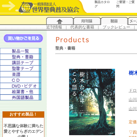
製品カタロ
ご要望・ご質
グ
問
近刊情報
...
|
...
代表的な書籍
...
|
...
ブックレビュー
...
|
..
聖典・書籍
樹
ドロ
山川
山川
おすすめ製品！
定価 
不思議な体験に満ちた
愛とやすらぎのエデン
▽四
の園！