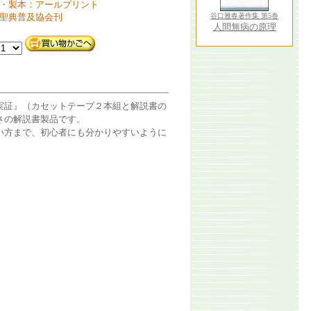
・製本：アールプリント
聖典普及協会刊
谷口雅春著作集 第5巻
人間無病の原理
実証』（カセットテープ２本組と解説書の
さの解説書製品です。
い方まで、初心者にも分かりやすいように