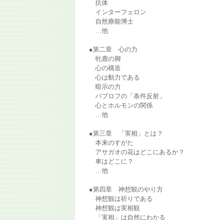
抗体
インターフェロン
自然療能博士
…他
●第二章 心の力
牝鹿の脚
心の構造
心は動力である
暗示の力
パブロフの「条件反射」
心とホルモンの関係
…他
●第三章 「実相」とは？
本来のすがた
アサガオの花はどこにあるか？
車はどこに？
…他
●第四章 神想観のやり方
神想観は祈りである
神想観は実相観
「実相」は自然にわかる