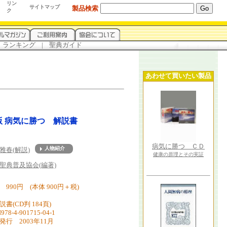
リン
サイトマップ
製品検索
ク
.
ランキング
...
|
...
聖典ガイド
あわせて買いたい製品
版 病気に勝つ 解説書
病気に勝つ ＣＤ
雅春(解説)
健康の原理とその実証
about
聖典普及協会(編著)
 990円 (本体 900円＋税)
書(CD判 184頁)
978-4-901715-04-1
発行 2003年11月