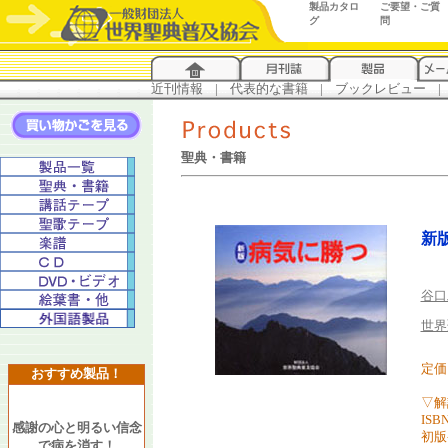
製品カタロ
ご要望・ご質
グ
問
近刊情報
...
|
...
代表的な書籍
...
|
...
ブックレビュー
...
|
..
聖典・書籍
新
谷口
世界
定価
おすすめ製品！
▽解説
ISBN
感謝の心と明るい信念
初版
で病を消す！