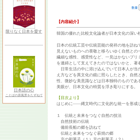
数量
【内容紹介】
限りなく日本を愛す
韓国の優れた比較文化論者が日本文化の深い
日本の伝統工芸や伝統芸能の発祥の地を訪ね
見えないものへの畏敬と移ろいゆく自然との
繊細な感性、感受性など、一見はかないプリ
を連綿として支えてきたのではないかと、著
日常生活の中に溶け込んでいて日本人が当た
え方などを異文化の鏡に照らしたとき、自然
性、微妙な美意識などは日本独特のものであ
美眼が、日本文化の特質を浮き彫りにする。
日本語の心
ことばの原風景をたずねて
【目次より】
はじめに――縄文時代に文化的な統一を形成
１ 伝統と未来をつなぐ自然の技法
自然技術の伝統
備前長船の郷を訪ねて
伝統と未来をつなぐ萩焼の郷
京の和菓子（１）京の和菓子（２）