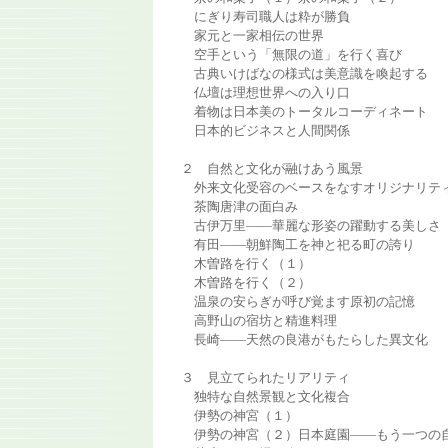
にぎり寿司職人は粋が勝負
家元と一家相伝の世界
空手という「無限の道」を行く喜び
古典いけばなの様式は美意識を喚起する
仏壇は理想世界への入り口
着物は日本美のトータルコーディネート
日本的ビジネスと人間関係
２ 自然と文化が融けあう風景
外来文化受容のベースをなすオリジナリテ
茶陶唐津の面白み
古伊万里――華麗な形姿の躍動する美しさ
有田――朝鮮陶工を神と祀る町の誇り
木曽路を行く（１）
木曽路を行く（２）
温泉の安らぎが呼び覚ます原初の記憶
高野山の宿坊と精進料理
長崎――天然の良港がもたらした異文化
３ 見立てられたリアリティ
独特な自然景観と文化複合
伊勢の神宮（１）
伊勢の神宮（２）日本庭園――もう一つの