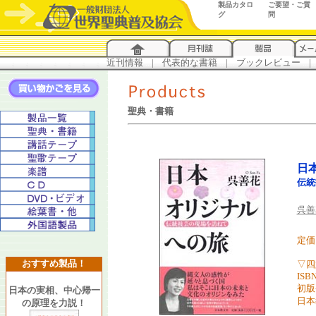
製品カタロ
ご要望・ご質
グ
問
近刊情報
...
|
...
代表的な書籍
...
|
...
ブックレビュー
...
|
..
聖典・書籍
日
伝統
呉善
定価 
おすすめ製品！
▽四
ISBN
初版
日本の実相、中心帰一
日本
の原理を力説！