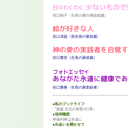
少ないもので
日々わくわく
谷口純子〈生長の家白鳩会総裁〉
絵が好きな人
谷口清超〈前生長の家総裁〉
神の愛の実践者を自覚す
谷口雅宣（生長の家総裁）
フォトエッセイ
あながた永遠に健康であ
谷口雅春〈生長の家創始者〉
●私のブックライフ
『新版 生活の智慧365章』
●信仰随想
幸福列車は永遠に
●出会いを聞かせて