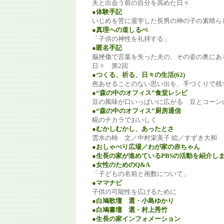
夫と出会う前の自分を高めた日々
●体験手記
いじめを苦に退学した長男の神の子の素晴ら
●真理への道しるべ
「子供の神性を礼拝する」
●匿名手記
脳挫傷で言葉を失った夫の、その姿の奥にあ
日々 第2回
●つくる、祈る、日々の生活(62)
色あせることのない思い出を、手づくりで残
●“森の中のオフィス”食堂レシピ
豆の風味が口いっぱいに広がる 豆とコーン
●“森の中のオフィス”厨房通信
糀のチカラでおいしく
●むかしむかし、あったとさ
雲水の柿 文／中村栄美子 絵／すずき大和
●おしゃべり広場／わが家の赤ちゃん
●生長の家が進めているPBSの活動を紹介し
●女性のためのQ&A
「子どもの名前と画数について」
●ママナビ
子供の可能性を広げるために
●白鳩歌壇 選・小島ゆかり
●白鳩書壇 選・村上秀竹
●生長の家インフォメーション