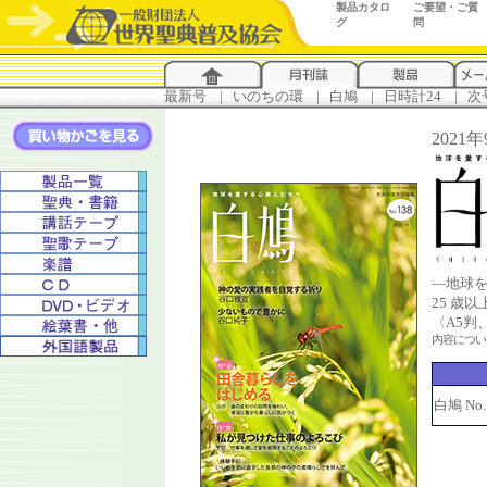
製品カタロ
ご要望・ご質
グ
問
最新号
...
|
..
いのちの環
...
|
..
白鳩
...
|
..
日時計24
...
|
..
次
2021
―地球
25 歳
〈A5判
内容につ
白鳩 No