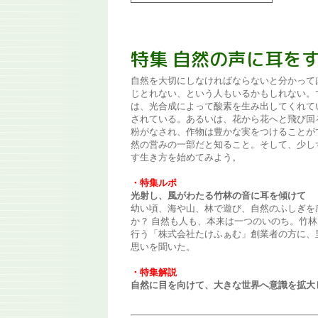
特集 自然の声に耳を
自然を大切にしなければならないと分かって
じとれない、という人もいるかもしれない。
は、光合成によって酸素を生み出してくれて
されている。あるいは、花から花へと飛び回
粉がなされ、作物は豊かな実をつけることが
然の営みの一部だと知ること。そして、少し
す生き方を始めてみよう。
・特集ルポ
光射し、風がわたる竹林の音に耳を傾けて
幼い頃、海や山、林で遊び、自然のふしぎを
か？ 自然も人も、本来は一つのいのち。竹
行う「株式会社たけふぁむ」創業者の方に、
思いを聞いた。
・特集解説
自然に目を向けて、大きな世界へ意識を拡大