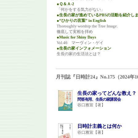
●Ｑ＆Ａ-2
「何かをする気力がない」
●生長の家が進めているPBSの活動を紹介し
●“ひかりの言葉” in English
Thoroughly worship the True Image.
徹底して実相を拝め
●Music for Shiny Days
Vol.46 マーヴィン・ゲイ
●生長の家インフォメーション
生長の家の生活法とは？
月刊誌『日時計24』No.175（202
生長の家ってどんな教え？
問答有用、生長の家講習会
谷口雅宣【著】
日時計主義とは何か
谷口雅宣【著】