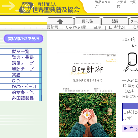
製品カタロ
ご要望・ご質
グ
問
最新号
...
|
..
いのちの環
...
|
..
白鳩
...
|
..
日時計24
...
|
..
次
2024
―U-2
12 歳
〈A5判
内容につ
日時計24 
月号)
▶︎ 