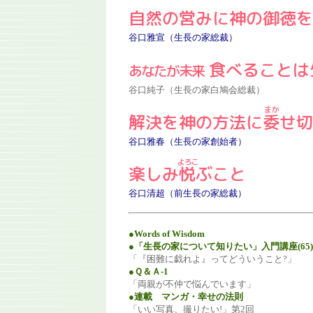
自然の営みに神の御徳を
谷口雅宣（生長の家総裁）
食べることは
あなたが未来
谷口純子（生長の家白鳩会総裁）
解決を神の方法に
委
せ切
谷口雅春（生長の家創始者）
楽しみ
悦
ぶこと
谷口清超（前生長の家総裁）
●Words of Wisdom
●「生長の家について知りたい」入門講座(65)
「『困難に戯れよ』ってどういうこと?」
●Ｑ＆Ａ-1
「両親が不仲で悩んでいます」
●連載 マンガ・幸せの法則
「いい写真、撮りたい!」第2回