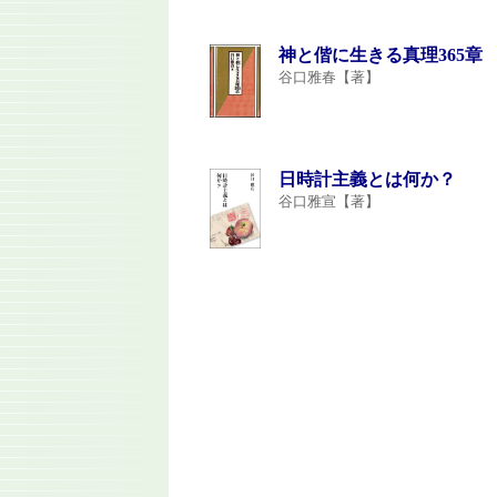
神と偕に生きる真理365章
谷口雅春【著】
日時計主義とは何か？
谷口雅宣【著】