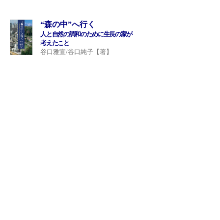
“森の中”へ行く
人と自然の調和のために生長の家が
考えたこと
谷口雅宣/谷口純子【著】