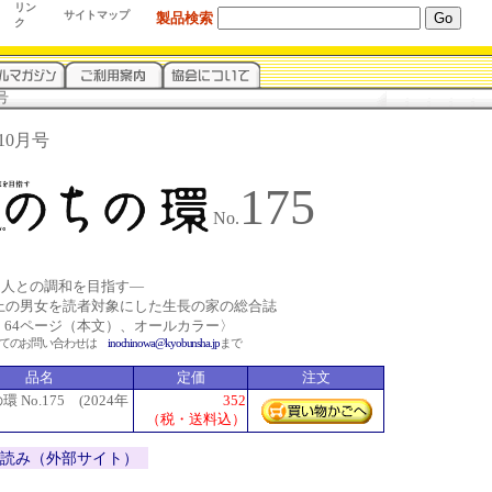
リン
サイトマップ
製品検索
ク
号
年10月号
175
No.
と人との調和を目指す―
以上の男女を読者対象にした生長の家の総合誌
、64ページ（本文）、オールカラー〉
いてのお問い合わせは
inochinowa@kyobunsha.jp
まで
品名
定価
注文
 No.175 (2024年
352
（税・送料込）
立ち読み（外部サイト）