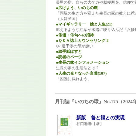
長男の病、自らの大ケガや脳梗塞を、信仰で
●広げよう、いのちの環
「両親の生き方を変えた生長の家の教えに惹か
（大韓民国）
●マイギャラリー 絵と人生(21)
燃えるような紅葉が水路に映り込んだ「八幡
●俳壇・俳句への招待
●Ｑ＆Ａ誌上カウンセリング-2
Q2 過干渉の母が嫌い
●絵手紙ぽすと
●読者のページ
●生長の家インフォメーション
生長の家の生活法とは？
●人生の光となった言葉(107)
「困難に戯れよう」
月刊誌『いのちの環』No.175（20
新版 善と福との実現
谷口雅春【著】