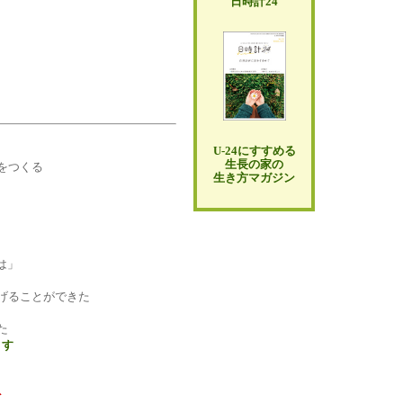
日時計24
U-24にすすめる
生長の家の
をつくる
生き方マガジン
は」
げることができた
た
ます
ト