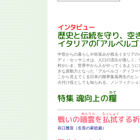
インタビュー
歴史と伝統を守り、空
イタリアの｢アルベルゴ
中世からの暮らしや街並みが残るイタリアの
ディ・セッサニオは、人口の流出が激しく、
村がいま、世界中から人がやってくるように
きな原動力となった「アルベルゴ・ディフー
こから見えてくる日本の限界集落再生のヒン
火付け役としても知られる、ノンフィクショ
特集 魂向上の
糧
戦いの
暗雲
を
払拭
する祈
谷口雅宣（生長の家総裁）