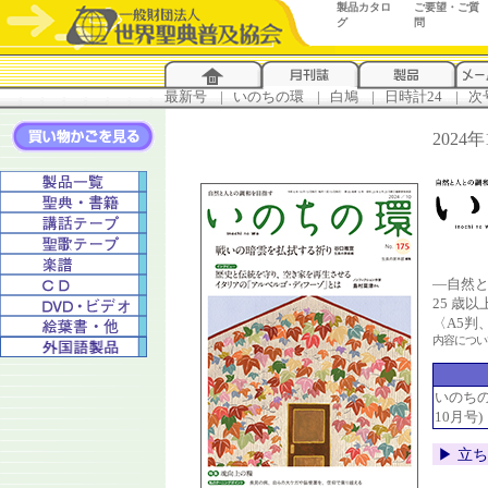
製品カタロ
ご要望・ご質
グ
問
最新号
...
|
..
いのちの環
...
|
..
白鳩
...
|
..
日時計24
...
|
..
次
2024
―自然
25 歳
〈A5判
内容につ
いのちの環
10月号)
▶︎ 