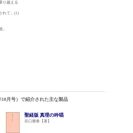
乗り越える
れて」(1)
堀」
24年10月号）で紹介された主な製品
聖経版 真理の吟唱
谷口雅春【著】