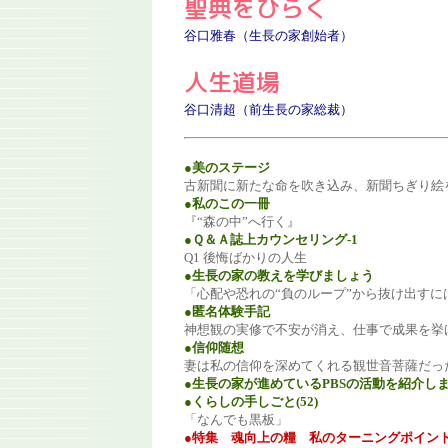
聖典をひらく
谷口雅春（生長の家創始者）
人生道場
谷口清超（前生長の家総裁）
●美のステージ
古新聞に新たな命を吹き込み、新聞ちぎり絵
●私のこの一冊
『“森の中”へ行く』
●Ｑ＆Ａ誌上カウンセリング-1
Q1 後悔ばかりの人生
●生長の家の教えを学びましょう
「心配や恐れの“負のループ”から抜け出すに
●匿名体験手記
神想観の実修で不安が消え、仕事で成果を挙
●信仰随想
妻は私の信仰を深めてくれる観世音菩薩だっ
●生長の家が進めているPBSの活動を紹介し
●くらしの手しごと(52)
「なんでも黒板」
●特集 魂向上の糧 私のターニングポイン